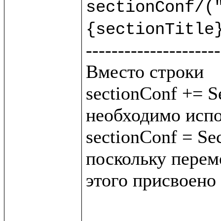
sectionConf/("
{sectionTitle
---------------------
Вместо строки 

sectionConf += Se
необходимо испо
sectionConf = Sec
поскольку переме
этого присвоено 