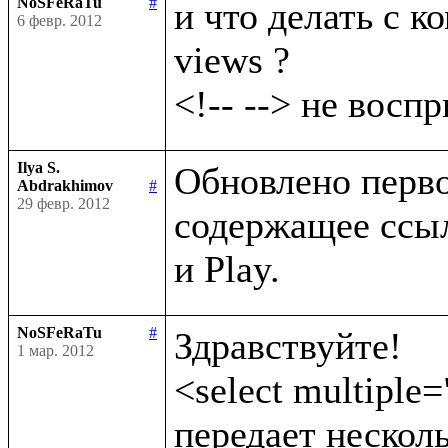
NoSFeRaTu
#
и что делать с ко
6 февр. 2012
views ?

Ilya S.
Обновлено первое
Abdrakhimov
#
29 февр. 2012
содержащее ссыл
NoSFeRaTu
#
Здравствуйте!

1 мар. 2012
<select multiple=
передает несколь