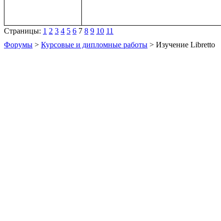
Страницы:
1
2
3
4
5
6
7
8
9
10
11
Форумы
>
Курсовые и дипломные работы
> Изучение Libretto