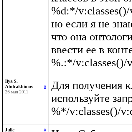
%d:*/v:classes()/v
но если я не зна
что она онтолог
ввести ее в конте
Ilya S.
Для получения к
Abdrakhimov
#
26 мая 2011
используйте запр
Julic
#