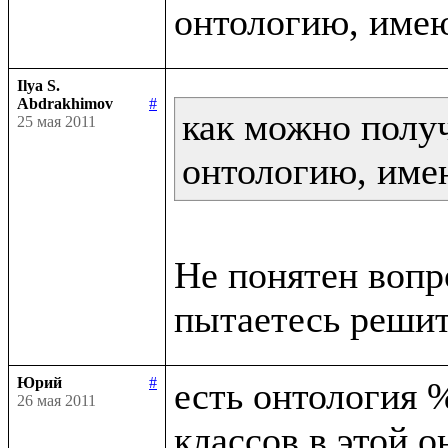
Ilya S.
Abdrakhimov
#
как можно получ
25 мая 2011
онтологию, име
Не понятен вопр
Юрий
#
есть онтология %
26 мая 2011
классов в этой о