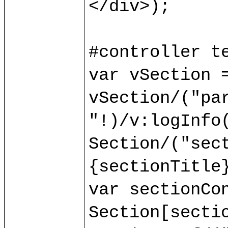
</div>);

#controller te
var vSection =
vSection/("par
"!)/v:logInfo(
Section/("sect
{sectionTitle}
var sectionCon
Section[sectio