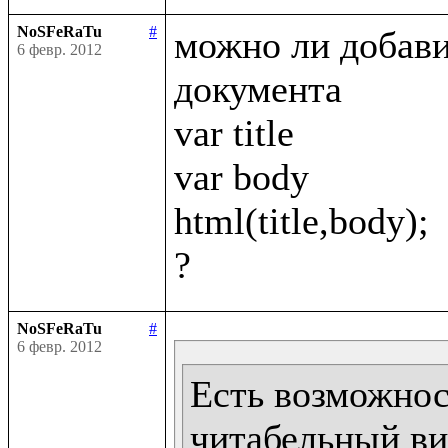
NoSFeRaTu
#
можно ли добавит
6 февр. 2012
документа 

var title

var body

html(title,body);

NoSFeRaTu
#
6 февр. 2012
Есть возможност
читабельный ви