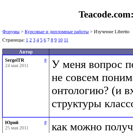
Teacode.com
Форумы
>
Курсовые и дипломные работы
> Изучение Libretto
Страницы:
1
2
3
4
5
6
7
8
9
10
11
Автор
SergeiTR
#
У меня вопрос п
24 мая 2011
не совсем понима
онтологию? (и вх
Юрий
#
как можно получ
25 мая 2011