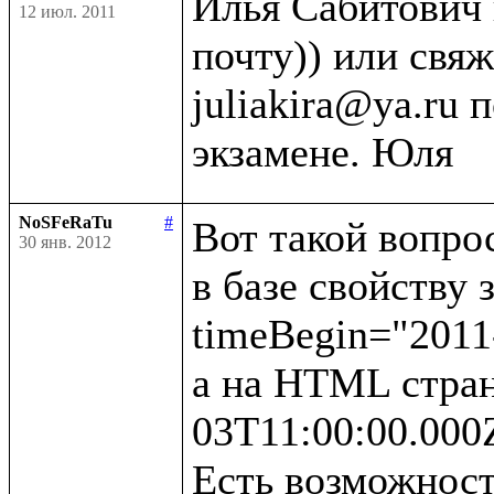
Илья Сабитович 
12 июл. 2011
почту)) или свяж
juliakira@ya.ru 
NoSFeRaTu
#
Вот такой вопрос
30 янв. 2012
в базе свойству 
timeBegin="2011-
а на HTML стран
03T11:00:00.000Z
Есть возможност