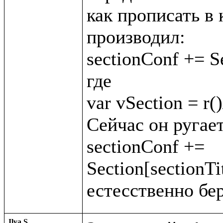
как прописать в 
производил:

sectionConf += Se
где

var vSection = r()
Сейчас он ругает
sectionConf += 
Section[sectionTit
Ilya S.