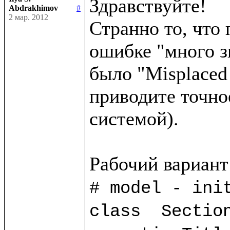
Здравствуйте!

Abdrakhimov
#
2 мар. 2012
Странно то, что 
ошибке "много з
было "Misplaced 
приводите точно
системой).

# model - init
class  Section