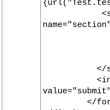
{url("Test.tes
	    <select multiple="multiple" 
name="section"
		<option> s1 </opti
		<option> s2 </opti
		<option> s3 </opti
	   </select>

	   <input type="submit" 
value="submit"
	 </form>
