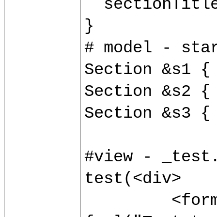
  sectionTitle v:string;

}

# model - star
Section &s1 { 
Section &s2 { 
Section &s3 { 
#view - _test.
test(<div>

	 <form method="POST" action=