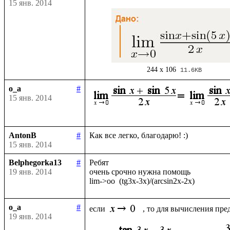
15 янв. 2014
244 x 106
11.6KB
o_a
#
15 янв. 2014
AntonB
#
15 янв. 2014
Belphegorka13
#
Ребят

19 янв. 2014
очень срочно нужна помощь

o_a
#
если 
19 янв. 2014