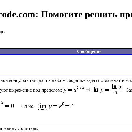
code.com:
Помогите решить пр
дел
Сообщение
ой консультации, да и в любом сборнике задач по математическ
руют выражение под пределом:
За
Сл-но, 