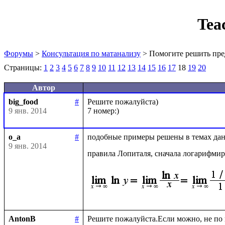
Tea
Форумы
>
Консультация по матанализу
> Помогите решить пре
Страницы:
1
2
3
4
5
6
7
8
9
10
11
12
13
14
15
16
17
18
19
20
Автор
big_food
#
Решите пожалуйста)

9 янв. 2014
o_a
#
подобные примеры решены в темах данн
9 янв. 2014
правила Лопиталя, сначала логарифми
AntonB
#