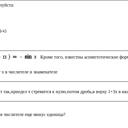
уйста:

-x)

Кроме того, известны асимптотические фор