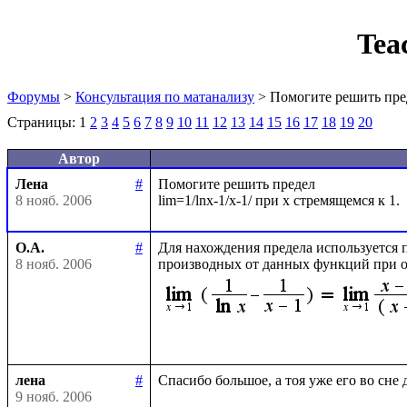
Tea
Форумы
>
Консультация по матанализу
> Помогите решить пре
Страницы:
1
2
3
4
5
6
7
8
9
10
11
12
13
14
15
16
17
18
19
20
Автор
Лена
#
Помогите решить предел

8 нояб. 2006
О.А.
#
Для нахождения предела используется 
8 нояб. 2006
производных от данных функций при о
лена
#
9 нояб. 2006