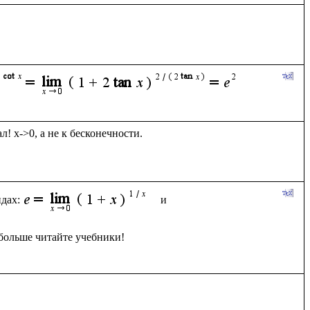
! x->0, а не к бесконечности.

дах:
 и 