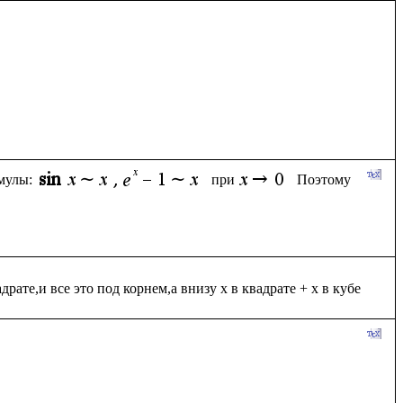
мулы:
при
Поэтому 