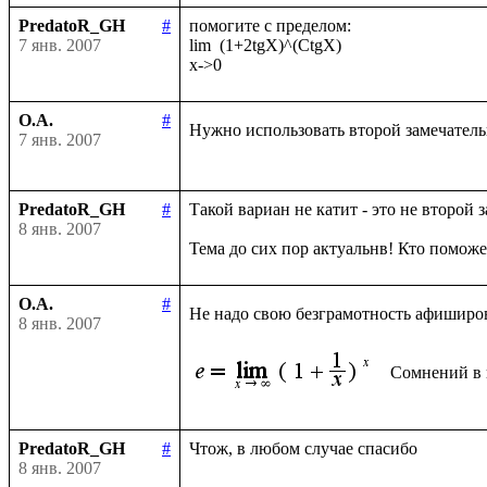
PredatoR_GH
#
помогите с пределом:

7 янв. 2007
lim  (1+2tgX)^(CtgX)

О.А.
#
Нужно использовать второй замечател
7 янв. 2007
PredatoR_GH
#
Такой вариан не катит - это не второй з
8 янв. 2007
О.А.
#
Не надо свою безграмотность афиширов
8 янв. 2007
PredatoR_GH
#
8 янв. 2007