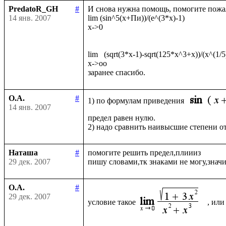
PredatoR_GH
#
И снова нужна помощь, помогите пожал
14 янв. 2007
lim (sin^5(x+Пи))/(е^(3*x)-1)

x->0

lim   (sqrt(3*x-1)-sqrt(125*x^3+x))/(x^(1/5)
x->oo

О.А.
#
1) по формулам приведения 
14 янв. 2007
предел равен нулю.

Наташа
#
помогите решить предел,плиииз

29 дек. 2007
О.А.
#
29 дек. 2007
условие такое