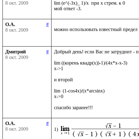
8 окт. 2009
lim (e^(-3x)_ 1)/x  при х стрем. к 0

О.А.
#
можно использовать известный предел
8 окт. 2009
Дмитрий
#
Добрый день! если Вас не затруднит - 
8 окт. 2009
lim ((корень квадр(x))-1)/(4x*x-x-3)

x->1

и второй

lim  (1-cos4x)/(x*arcsinx)

x->0

О.А.
#
8 окт. 2009
1)