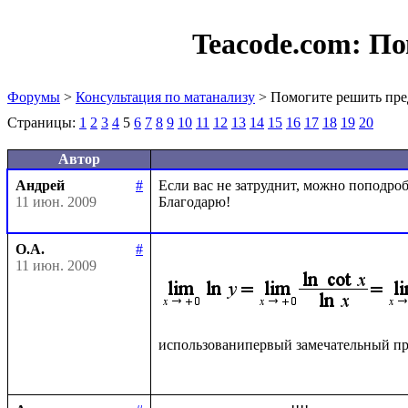
Teacode.com:
По
Форумы
>
Консультация по матанализу
> Помогите решить пре
Страницы:
1
2
3
4
5
6
7
8
9
10
11
12
13
14
15
16
17
18
19
20
Автор
Андрей
#
Если вас не затруднит, можно поподробн
11 июн. 2009
О.А.
#
11 июн. 2009
использованипервый замечательный пр