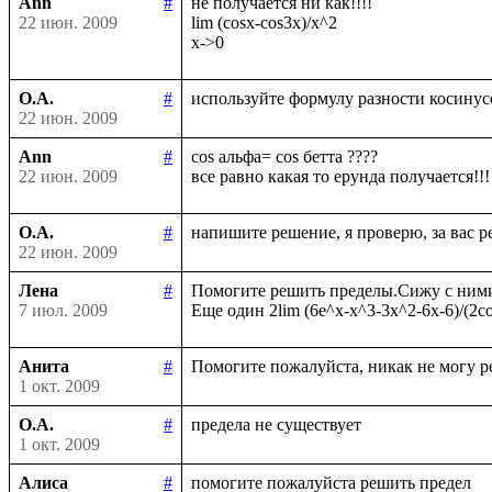
Ann
#
не получается ни как!!!!

22 июн. 2009
lim (cosx-cos3x)/x^2

О.А.
#
22 июн. 2009
Ann
#
cos альфа= cos бетта ????

22 июн. 2009
О.А.
#
22 июн. 2009
Лена
#
Помогите решить пределы.Сижу с ними у
7 июл. 2009
Анита
#
1 окт. 2009
О.А.
#
1 окт. 2009
Алиса
#
помогите пожалуйста решить предел
