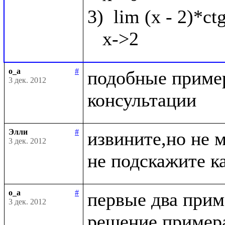
3)  lim (x - 2)*ct
o_a
#
подобные пример
3 дек. 2012
Элли
#
извините,но не 
3 дек. 2012
o_a
#
первые два приме
3 дек. 2012