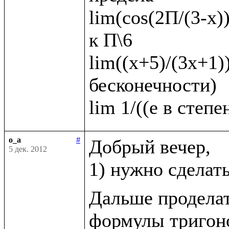
lim(cos(2П/(3-x))
к П\6   

lim((х+5)/(3х+1))
бесконечности)

o_a
#
Добрый вечер, 

5 дек. 2012
1) нужно сделат
Дальше проделат
формулы тригоно