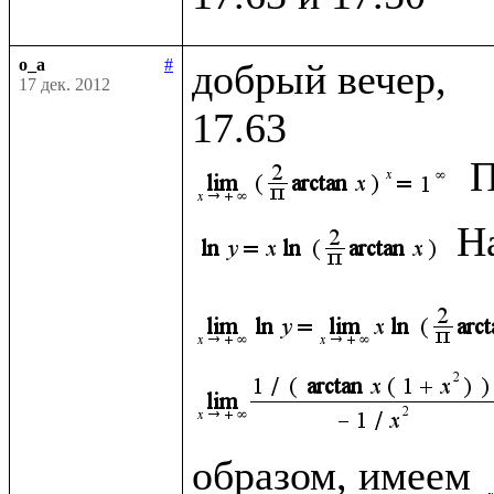
o_a
#
добрый вечер, 

17 дек. 2012
П
Н
образом, имеем 