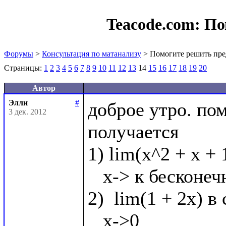
Teacode.com:
По
Форумы
>
Консультация по матанализу
> Помогите решить пре
Страницы:
1
2
3
4
5
6
7
8
9
10
11
12
13
14
15
16
17
18
19
20
Автор
Элли
#
доброе утро. по
3 дек. 2012
получается

1) lim(x^2 + x + 
   x-> к бесконечности

2)  lim(1 + 2x) в 
   x->0
