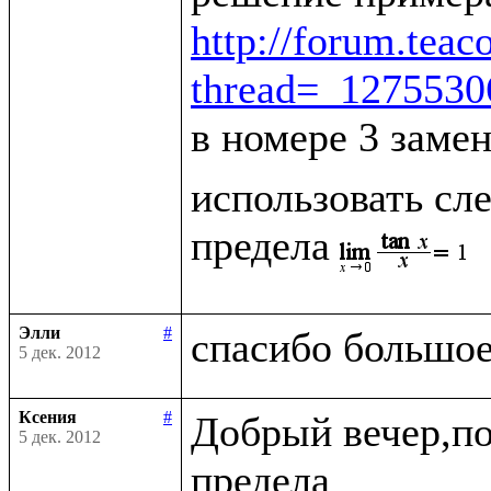
http://forum.tea
thread=_127553
в номере 3 заме
использовать сле
предела
Элли
#
5 дек. 2012
Ксения
#
Добрый вечер,по
5 дек. 2012
предела
