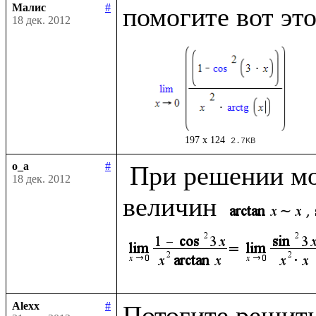
Малис
#
18 дек. 2012
197 x 124
2.7KB
o_a
#
 При решении можно использовать эквивалентность 
18 дек. 2012
величин 
Alexx
#
Потогите решить 