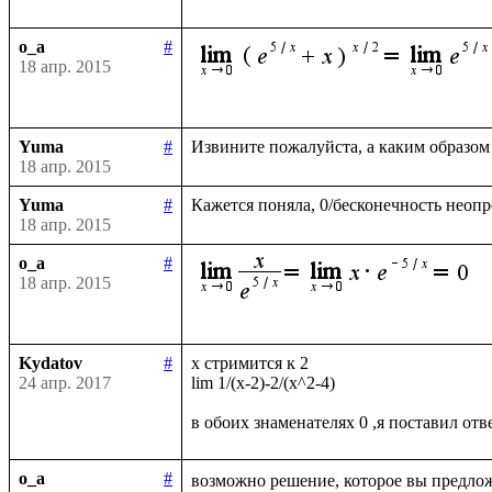
o_a
#
18 апр. 2015
Yuma
#
18 апр. 2015
Yuma
#
18 апр. 2015
o_a
#
18 апр. 2015
Kydatov
#
x стримится к 2 

24 апр. 2017
lim 1/(x-2)-2/(x^2-4)

o_a
#
возможно решение, которое вы предлож