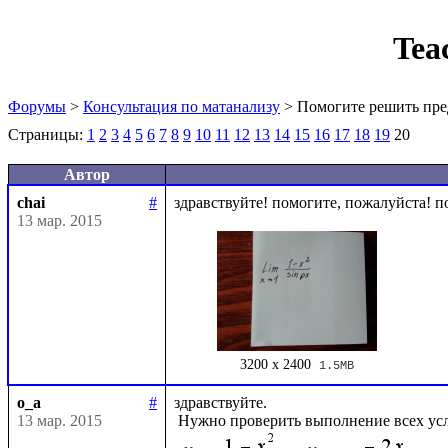
Tea
Форумы
>
Консультация по матанализу
> Помогите решить пре
Страницы:
1
2
3
4
5
6
7
8
9
10
11
12
13
14
15
16
17
18
19
20
Автор
chai
#
13 мар. 2015
3200 x 2400
1.5MB
o_a
#
здравствуйте.

13 мар. 2015
 Нужно проверить выполнение всех ус