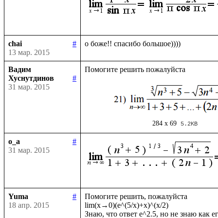
chai
#
13 мар. 2015
Вадим
Хуснутдинов
#
31 мар. 2015
284 x 69
5.2KB
o_a
#
31 мар. 2015
Yuma
#
Помогите решить, пожалуйста

18 апр. 2015
lim(x→0)(e^(5/x)+x)^(x/2)
