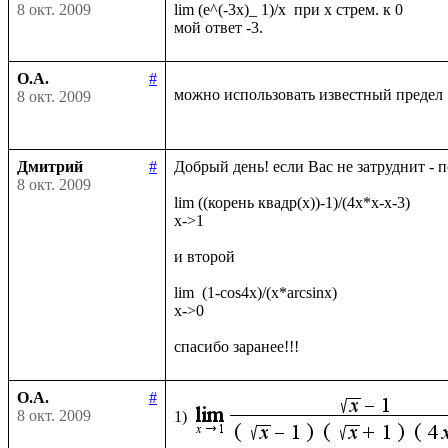
8 окт. 2009
lim (e^(-3x)_ 1)/x  при х стрем. к 0

О.А.
#
можно использовать известный предел
8 окт. 2009
Дмитрий
#
Добрый день! если Вас не затруднит - 
8 окт. 2009
lim ((корень квадр(x))-1)/(4x*x-x-3)

x->1

и второй

lim  (1-cos4x)/(x*arcsinx)

x->0

О.А.
#
8 окт. 2009
1)