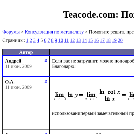
Teacode.com:
По
Форумы
>
Консультация по матанализу
> Помогите решить пре
Страницы:
1
2
3
4
5
6
7
8
9
10
11
12
13
14
15
16
17
18
19
20
Автор
Андрей
#
Если вас не затруднит, можно поподробн
11 июн. 2009
О.А.
#
11 июн. 2009
использованипервый замечательный пр