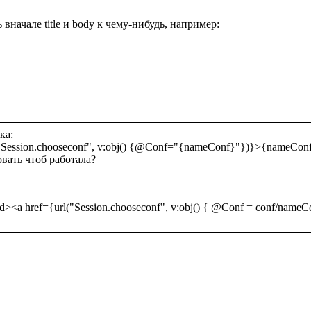
вначале title и body к чему-нибудь, например:

а:

"Session.chooseconf", v:obj() {@Conf="{nameConf}"})}>{nameConf