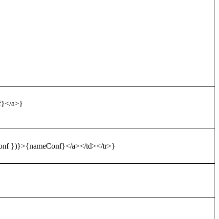
}</a>}
