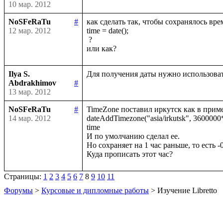
10 мар. 2012
NoSFeRaTu
#
как сделать так, чтобы сохранялось врем
12 мар. 2012
time = date();

 ?

Ilya S.
Abdrakhimov
#
13 мар. 2012
NoSFeRaTu
#
TimeZone поставил иркутск как в приме
14 мар. 2012
dateAddTimezone("asia/irkutsk", 3600000*8,
time 

И по умолчанию сделал ее.

Но сохраняет на 1 час раньше, то есть -0
Страницы:
1
2
3
4
5
6
7
8
9
10
11
Форумы
>
Курсовые и дипломные работы
> Изучение Libretto