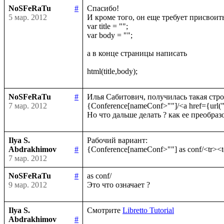
NoSFeRaTu
#
Спасибо!

5 мар. 2012
И кроме того, он еще требует присвоить 
var title = "";

var body = "";

а в конце страницы написать 

NoSFeRaTu
#
Илья Сабитович, получилась такая строк
7 мар. 2012
{Conference[nameConf>""]/<a href={url(
Ilya S.
Рабочий вариант:

Abdrakhimov
#
7 мар. 2012
NoSFeRaTu
#
as conf/

9 мар. 2012
Ilya S.
Смотрите 
Libretto Tutorial
Abdrakhimov
#