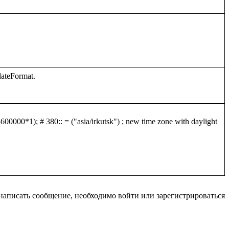
0000*1); # 380:: = ("asia/irkutsk") ; new time zone with daylight 
написать сообщение, необходимо войти или зарегистрироваться