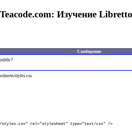
Teacode.com:
Изучение Librett
Сообщение
heets/styles.css
