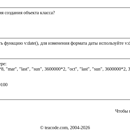
я создания объекта класса?

ре:

 "mar", "last", "sun", 3600000*2, "oct", "last", "sun", 3600000*2, 360
100

Чтобы 
© teacode.com, 2004-2026