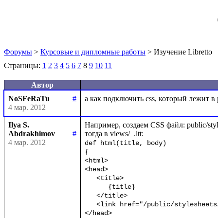
Форумы
>
Курсовые и дипломные работы
> Изучение Libretto
Страницы:
1
2
3
4
5
6
7
8
9
10
11
Автор
NoSFeRaTu
#
4 мар. 2012
Ilya S.
Например, создаем CSS файл: public/styles
Abdrakhimov
#
4 мар. 2012
def html(title, body)

{

<html>

<head>

   <title>

      {title}

   </title>

   <link href="/public/stylesheets/styles.css" rel="stylesheet" type="text/css" />

</head>
