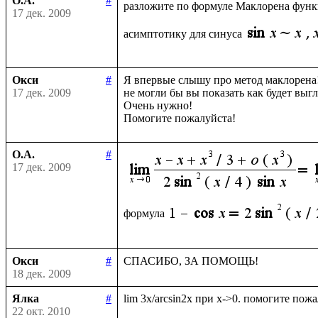
О.А.
#
разложите по формуле Маклорена фун
17 дек. 2009
асимптотику для синуса
Окси
#
Я впервые слышу про метод маклорена!
17 дек. 2009
не могли бы вы показать как будет выгл
Очень нужно!

О.А.
#
17 дек. 2009
формула
Окси
#
18 дек. 2009
Ялка
#
22 окт. 2010