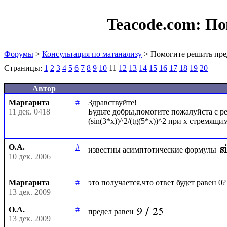
Teacode.com:
По
Форумы
>
Консультация по матанализу
> Помогите решить пре
Страницы:
1
2
3
4
5
6
7
8
9
10
11
12
13
14
15
16
17
18
19
20
Автор
Маргарита
#
Здравствуйте!

11 дек. 0418
Будьте добры,помогите пожалуйста с ре
О.А.
#
известны асимптотические формулы
10 дек. 2006
Маргарита
#
13 дек. 2009
О.А.
#
предел равен
13 дек. 2009