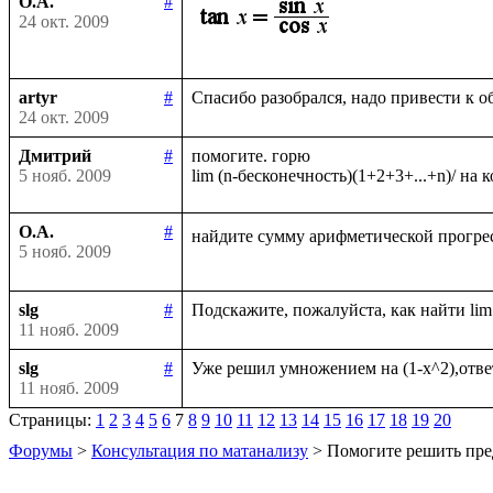
О.А.
#
24 окт. 2009
artyr
#
24 окт. 2009
Дмитрий
#
помогите. горю

5 нояб. 2009
О.А.
#
найдите сумму арифметической прогрес
5 нояб. 2009
slg
#
11 нояб. 2009
slg
#
11 нояб. 2009
Страницы:
1
2
3
4
5
6
7
8
9
10
11
12
13
14
15
16
17
18
19
20
Форумы
>
Консультация по матанализу
> Помогите решить пре