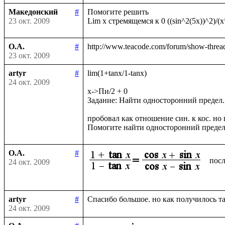
Македонский
#
Помогите решить

23 окт. 2009
О.А.
#
23 окт. 2009
artyr
#
lim(1+tanx/1-tanx)

24 окт. 2009
x->Пи/2 + 0

Задание: Найти односторонний предел.

пробовал как отношение син. к кос. но п
О.А.
#
посл
24 окт. 2009
artyr
#
24 окт. 2009