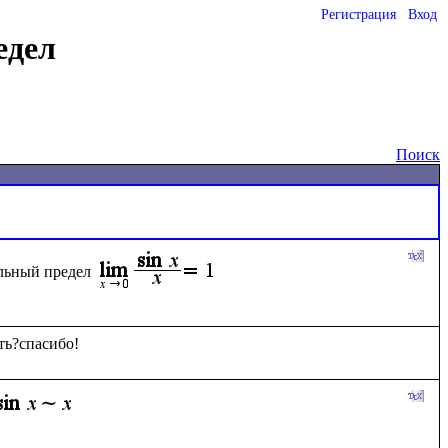
Регистрация
Вход
едел
Поиск
ельный предел