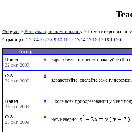
Tea
Форумы
>
Консультация по матанализу
> Помогите решить пре
Страницы:
1
2
3
4
5
6
7
8
9
10
11
12
13
14
15
16
17
18
19
20
Автор
Павел
#
22 окт. 2009
О.А.
#
здравствуйте, сделайте замену перемен
22 окт. 2009
Павел
#
23 окт. 2009
О.А.
#
нет, неверно,
23 окт. 2009