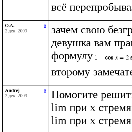
О.А.
#
зачем свою безг
2 дек. 2009
девушка вам прав
формулу
Andrej
#
Помогите решить
2 дек. 2009
lim при x стремящ