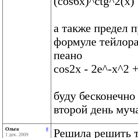
(cos6x)^ctg^2(x)

а также предел п
формуле тейлора
пеано

cos2x - 2e^-x^2 +
буду бесконечно 
Ольга
#
Решила решить т
1 дек. 2009