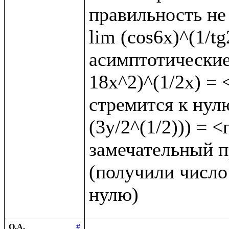
правильность не 
lim (cos6x)^(1/t
асимптотические 
18x^2)^(1/2x) = <
стремится к нулю
(3y/2^(1/2))) = 
замечательный пр
(получили число 
О.А.
#