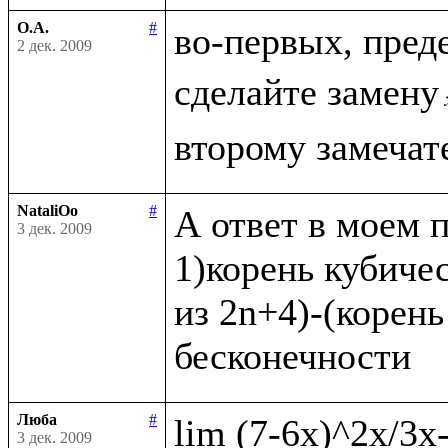
О.А.
#
во-первых, пред
2 дек. 2009
сделайте замену
NataliOo
#
А ответ в моем п
3 дек. 2009
1)корень кубичес
из 2n+4)-(корень
Люба
#
3 дек. 2009