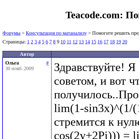
Teacode.com:
По
Форумы
>
Консультация по матанализу
> Помогите решить пре
Страницы:
1
2
3
4
5
6
7
8
9
10
11
12
13
14
15
16
17
18
19
20
Автор
Ольга
#
Здравствуйте! Я
30 нояб. 2009
советом, и вот чт
получилось..Про
lim(1-sin3x)^(1/(
стремится к нулю
cos(2y+2Pi))) = l