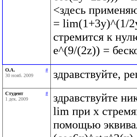
<здесь применяю
= lim(1+3y)^(1/2y
стремится к нулю
О.А.
#
30 нояб. 2009
Студент
#
здравствуйте ник
1 дек. 2009
lim при x стрем
помощью эквивал