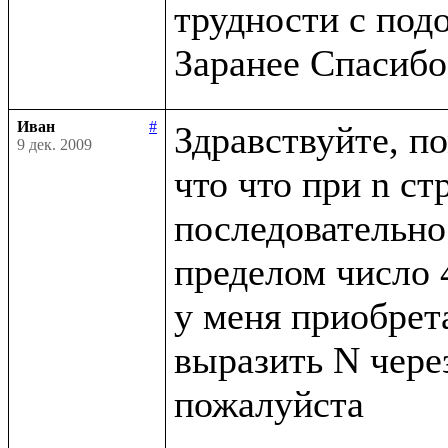
трудности с под
Иван
#
Здравствуйте, по
9 дек. 2009
что что при n ст
последовательнос
пределом число 4
у меня приобрета
выразить N через