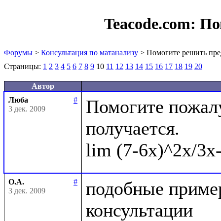
Teacode.com:
По
Форумы
>
Консультация по матанализу
> Помогите решить пре
Страницы:
1
2
3
4
5
6
7
8
9
10
11
12
13
14
15
16
17
18
19
20
Автор
Люба
#
Помогите пожалу
3 дек. 2009
получается.

О.А.
#
подобные пример
3 дек. 2009