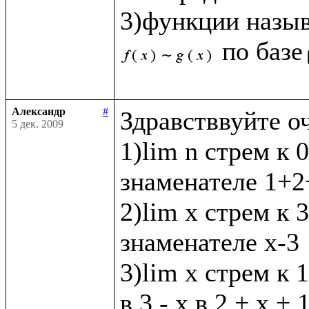
3)функции назы
по базе
Александр
#
Здравстввуйте о
5 дек. 2009
1)lim n стрем к 0
знаменателе 1+2+
2)lim x стрем к 3 
знаменателе х-3

3)lim x стрем к 1
в 3 - х в 2 + х + 1 