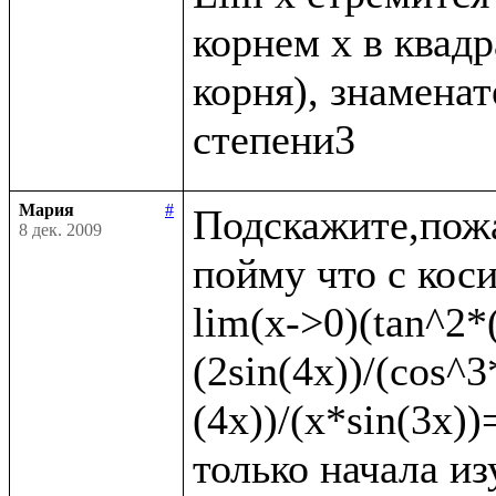
корнем x в квадр
корня), знаменате
Мария
#
Подскажите,пожа
8 дек. 2009
пойму что с коси
lim(x->0)(tan^2*(
(2sin(4x))/(cos^3
(4x))/(x*sin(3x)
только начала из