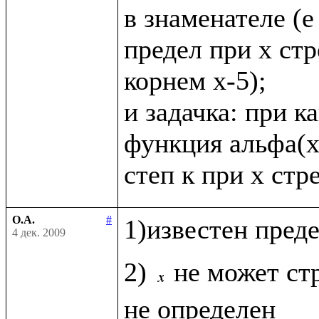
в знаменателе (е в
предел при х стр
корнем х-5);

и задачка: при к
функция альфа(х
О.А.
#
1)известен пред
4 дек. 2009
2) 
не может стр
не определен
