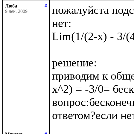
Люба
#
пожалуйста подс
9 дек. 2009
нет:

Lim(1/(2-x) - 3/(
решение:

приводим к обще
x^2) = -3/0= бес
вопрос:бесконеч