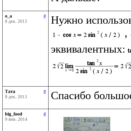
o_a
#
Нужно использо
8 дек. 2013
,
эквивалентных:
Тата
#
8 дек. 2013
big_food
#
9 янв. 2014