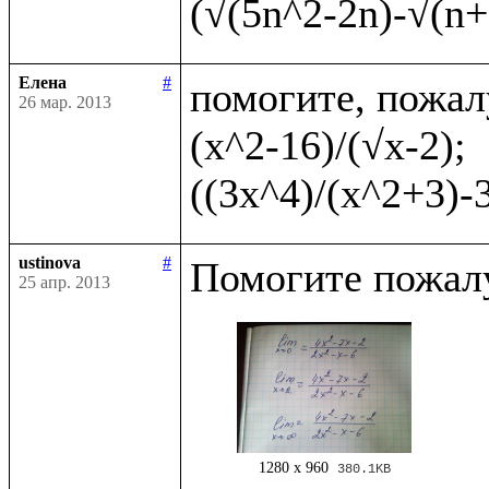
Елена
#
помогите, пожал
26 мар. 2013
(x^2-16)/(√x-2);    
ustinova
#
25 апр. 2013
1280 x 960
380.1KB