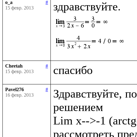
o_a
#
15 февр. 2013
Cheetah
#
15 февр. 2013
Pavel276
#
Здравствуйте, по
16 февр. 2013
решением

Lim x-->-1 (arct
рассмотреть преде