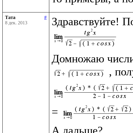
Тата
#
8 дек. 2013
Домножаю числит
= 