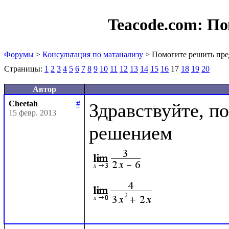
Teacode.com:
По
Форумы
>
Консультация по матанализу
> Помогите решить пре
Страницы:
1
2
3
4
5
6
7
8
9
10
11
12
13
14
15
16
17
18
19
20
Автор
Cheetah
#
Здравствуйте, по
15 февр. 2013