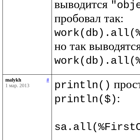
выводится 
"obj
work(db).all(
work(db).all(
malykh
#
println()
1 мар. 2013
:

println($)
sa.all(%First