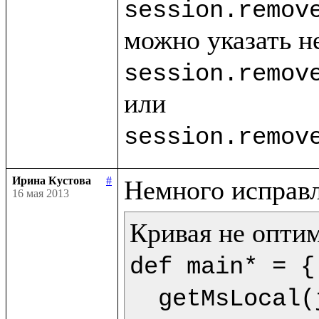
session.remov
session.remov
session.remov
Ирина Кустова
#
16 мая 2013
def main* = {

  getMsLocal(jMs,9) as dt.println(<<%{formatDate(getDate(dt),"dd.mm.yyyy")} %