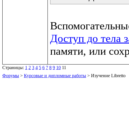
Доступ до тела 
памяти, или сох
Страницы:
1
2
3
4
5
6
7
8
9
10
11
Форумы
>
Курсовые и дипломные работы
> Изучение Libretto