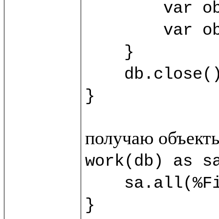
	var obj3 = sb.new(%SecondClass) {title="Third"}

	var obj4 = sb.new(%SecondClass) {title="Fourth"}

    }

    db.close()

}
work(db) as sa
    sa.all(%FirstClass).title.println()

}