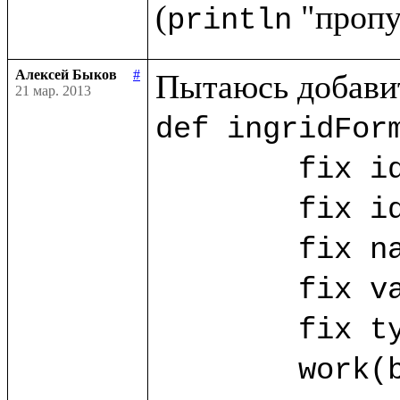
(
println
Алексей Быков
#
21 мар. 2013
def ingridForm
	fix id_ing = ("id_ing".params!)

	fix id_ing_rec = ("id_ing_rec".params!)

	fix name_ing? = ("name".params!)

	fix value_ing? = ("value".params!)

	fix type_ing? = ("type".params!)

	work(base.db) as w.{
