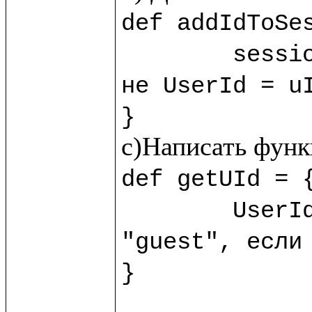
def addIdToSes
	sess
не UserId = uI
}
def getUId = {
	UserId.session!?("guest") //?() - обработчик пустоты, возвращает 
"guest", если 
}