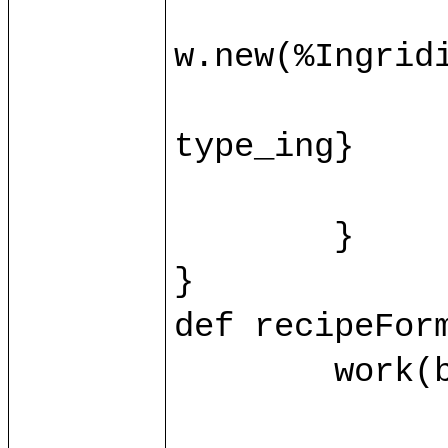
		var ingridient = base.ingrid(id_ing.toInt)?{c
w.new(%Ingridie
		ingridient.{name = name_ing; value = value_ing
type_ing}

		control/recipeFormProcessIng(ingridient, id_i
	}

}

def recipeForm
	work(base.db) as w.{

		var recipe = base.recipe(id.toInt)?{case _ => w.new(