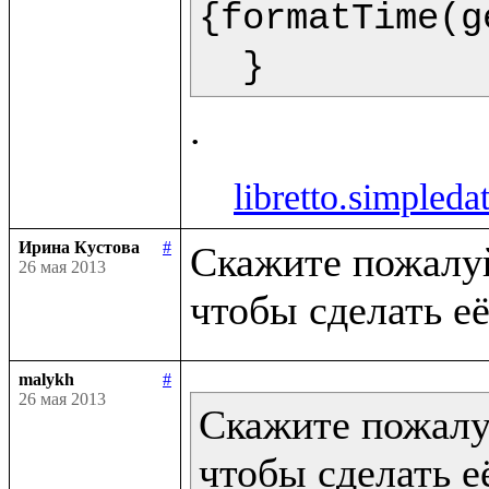
{formatTime(g
  }  
libretto.simpleda
Ирина Кустова
#
Скажите пожалуйс
26 мая 2013
malykh
#
26 мая 2013
Скажите пожалуй
чтобы сделать её