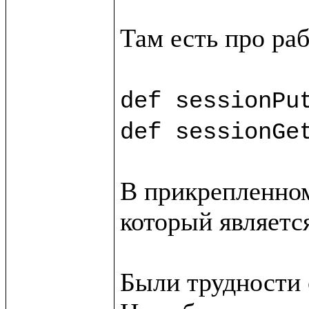
Там есть про раб
def sessionPu
def sessionGe
В прикрепленном
который является
Были трудности с