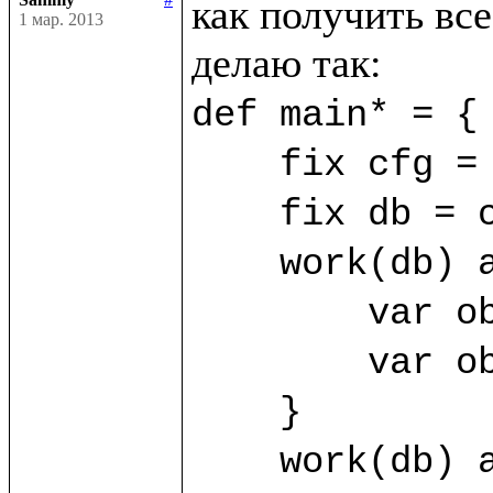
как получить все
1 мар. 2013
def main* = {

    fix cfg = SimpleConfig((%FirstClass, %SecondClass))

    fix db = cfg.open("/home/sammy/bdb")

    work(db) as sa {

	var obj1 = sa.new(%FirstClass) {title="First"}

	var obj2 = sa.new(%FirstClass) {title="Second"}

    }

    work(db) as sb {
