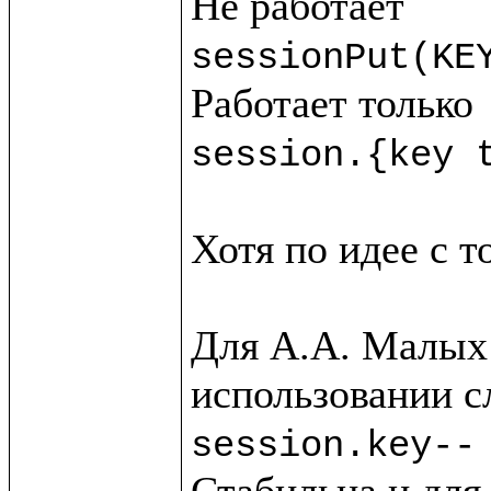
sessionPut(KE
session.{key 
Хотя по идее с т
Для А.А. Малых 
session.key--
Стабильна и для