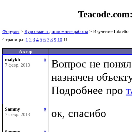
Teacode.com
Форумы
>
Курсовые и дипломные работы
> Изучение Libretto
Страницы:
1
2
3
4
5
6
7
8
9
10
11
Автор
malykh
#
Вопрос не понял,
7 февр. 2013
назначен объекту
Подробнее про 
т
Sammy
#
7 февр. 2013
Sammy
#