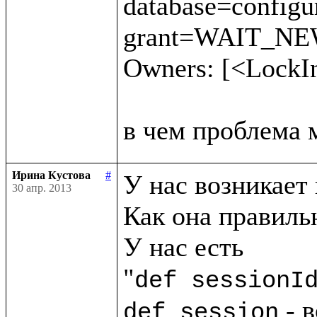
database=config
grant=WAIT_NEW 
Owners: [<LockI
Ирина Кустова
#
У нас возникает 
30 апр. 2013
Как она правильн
У нас есть

"
def sessionI
 - 
def session