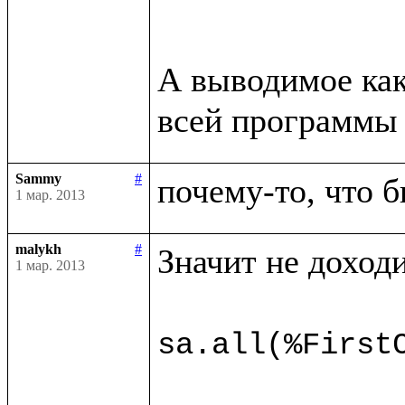
А выводимое как
всей программы 
Sammy
#
почему-то, что б
1 мар. 2013
malykh
#
Значит не доходи
1 мар. 2013
sa.all(%First