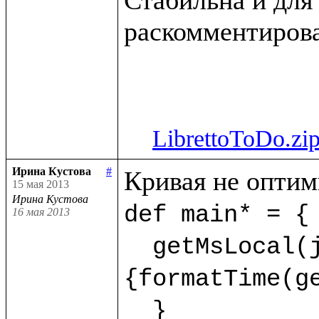
раскомментирова
LibrettoToDo.zi
Ирина Кустова
#
15 мая 2013
Ирина Кустова
def main* = {

16 мая 2013
  getMsLocal(jMs,9) as dt.println(<<%{formatDate(getDate(dt),"dd.mm.yyyy")} %
{formatTime(ge
  }  