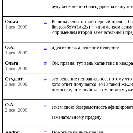
Ольга
#
Решила решить твой первый предел, Сту
1 дек. 2009
lim (cos6x)^(1/tg2x) = <применяем асимпт
О.А.
#
1 дек. 2009
Ольга
#
1 дек. 2009
Студент
#
это решение неправильное, потому что к
2 дек. 2009
хотя ответ получается  e^18 такой же...
О.А.
#
зачем свою безграмотность афишироват
2 дек. 2009
Andrej
#
Помогите решить предел
