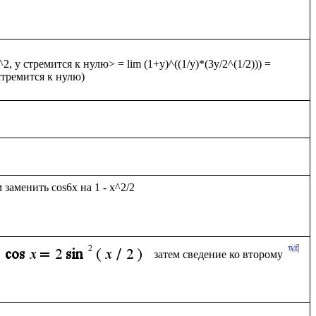
, y стремится к нулю> = lim (1+y)^((1/y)*(3y/2^(1/2))) = 
аменить cos6x на 1 - x^2/2

затем сведение ко второму 