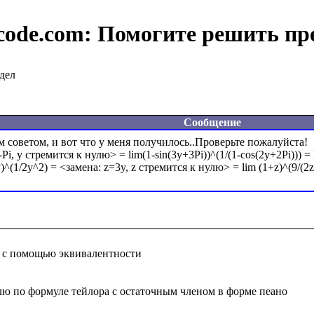
code.com:
Помогите решить пр
дел
Сообщение
 советом, и вот что у меня получилось..Проверьте пожалуйста!

-Pi, y стремится к нулю> = lim(1-sin(3y+3Pi))^(1/(1-cos(2y+2Pi))) =
 с помощью эквивалентности

лю по формуле тейлора с остаточным членом в форме пеано
