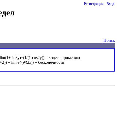
Регистрация
Вход
едел
Поиск
 lim(1+sin3y)^(1/(1-cos2y)) = <здесь применяю 