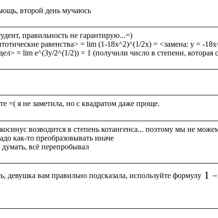
дент, правильность не гарантирую...=)

отические равенства> = lim (1-18x^2)^(1/2x) = <замена: y = -18x^2
осинус возводится в степень котангенса... поэтому мы не можем з
надо как-то преобразовывать иначе

ь, девушка вам правильно подсказала, используйте формулу