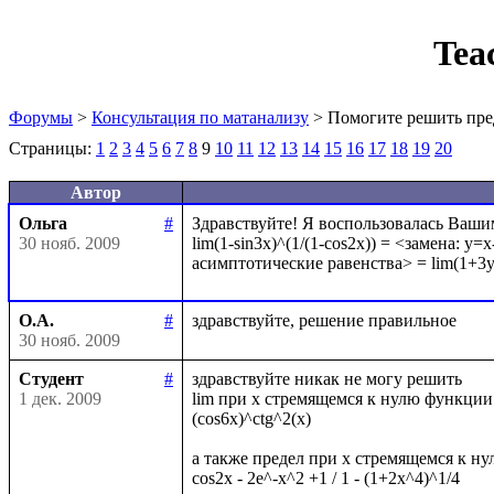
Tea
Форумы
>
Консультация по матанализу
> Помогите решить пре
Страницы:
1
2
3
4
5
6
7
8
9
10
11
12
13
14
15
16
17
18
19
20
Автор
Ольга
#
Здравствуйте! Я воспользовалась Вашим
30 нояб. 2009
lim(1-sin3x)^(1/(1-cos2x)) = <замена: y=x
О.А.
#
30 нояб. 2009
Студент
#
здравствуйте никак не могу решить

1 дек. 2009
lim при x стремящемся к нулю функции
(cos6x)^ctg^2(x)

а также предел при х стремящемся к ну
cos2x - 2e^-x^2 +1 / 1 - (1+2x^4)^1/4
