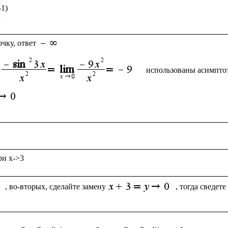
1)

чку, ответ
использованы асимпто
, во-вторых, сделайте замену