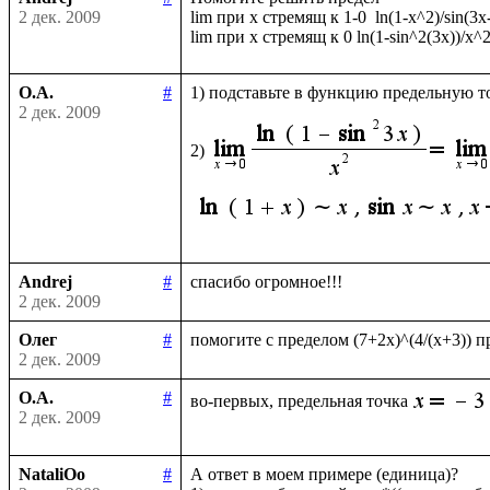
2 дек. 2009
lim при x стремящ к 1-0  ln(1-x^2)/sin(3x-
О.А.
#
1) подставьте в функцию предельную то
2 дек. 2009
2)
Andrej
#
2 дек. 2009
Олег
#
2 дек. 2009
О.А.
#
во-первых, предельная точка
2 дек. 2009
NataliOo
#
А ответ в моем примере (единица)?
