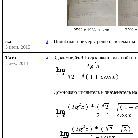
2592 x 1936
2592 x
1.2MB
o.a.
#
3 июн. 2013
Тата
#
8 дек. 2013
Домножаю числитель и знаменатель на
= 