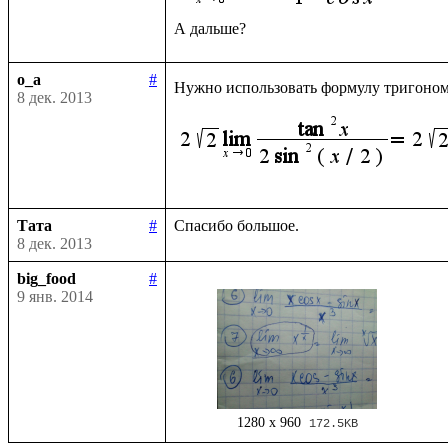
o_a
#
Нужно использовать формулу тригоно
8 дек. 2013
Тата
#
8 дек. 2013
big_food
#
9 янв. 2014
1280 x 960
172.5KB