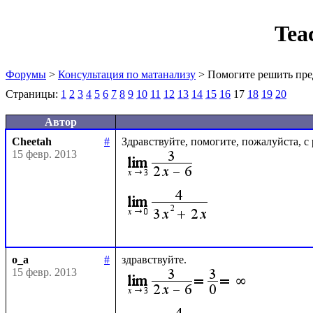
Tea
Форумы
>
Консультация по матанализу
> Помогите решить пре
Страницы:
1
2
3
4
5
6
7
8
9
10
11
12
13
14
15
16
17
18
19
20
Автор
Cheetah
#
15 февр. 2013
o_a
#
15 февр. 2013