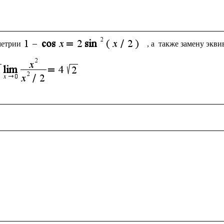
метрии
, а  также замену экв