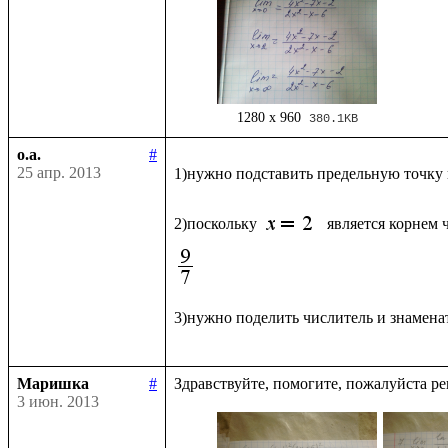
1280 x 960
380.1KB
o.a.
#
25 апр. 2013
1)нужно подставить предельную точку
2)поскольку 
является корнем 
3)нужно поделить числитель и знаменат
Маришка
#
3 июн. 2013