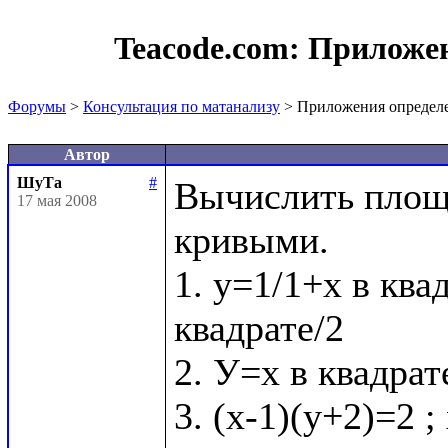
Teacode.com:
Приложен
Форумы
>
Консультация по матанализу
> Приложения определе
Автор
ШуТа
#
Вычислить площ
17 мая 2008
кривыми.

1. у=1/1+х в квад
квадрате/2

2. У=х в квадрат
3. (х-1)(у+2)=2 ;