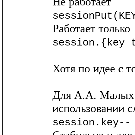
sessionPut(KE
session.{key 
Хотя по идее с т
Для А.А. Малых 
session.key--
Стабильна и для