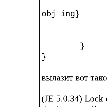
		recipe.{fn = ""; instructions = ""; duration = ""
obj_ing}

		var ingr = w.new(%Ingridi
		html.view/recipeForm(recipe, 
	}

вылазит вот такое
(JE 5.0.34) Lock