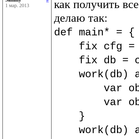
как получить все
1 мар. 2013
def main* = {

    fix cfg = SimpleConfig((%FirstClass, %SecondClass))

    fix db = cfg.open("/home/sammy/bdb")

    work(db) as sa {

	var obj1 = sa.new(%FirstClass) {title="First"}

	var obj2 = sa.new(%FirstClass) {title="Second"}

    }

    work(db) as sb {
