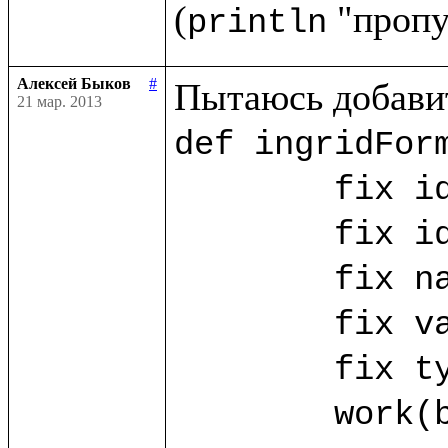
(
println
Алексей Быков
#
21 мар. 2013
def ingridForm
	fix id_ing = ("id_ing".params!)

	fix id_ing_rec = ("id_ing_rec".params!)

	fix name_ing? = ("name".params!)

	fix value_ing? = ("value".params!)

	fix type_ing? = ("type".params!)

	work(base.db) as w.{
