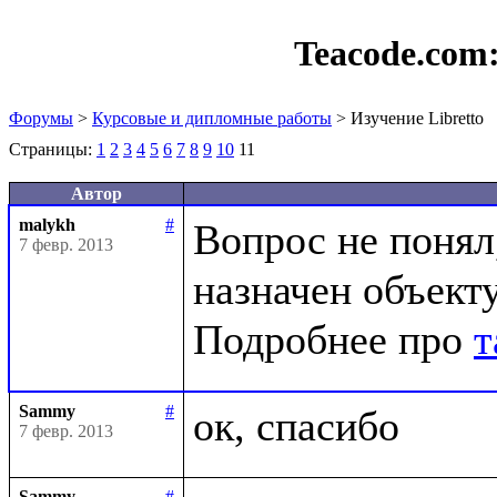
Teacode.com
Форумы
>
Курсовые и дипломные работы
> Изучение Libretto
Страницы:
1
2
3
4
5
6
7
8
9
10
11
Автор
malykh
#
Вопрос не понял,
7 февр. 2013
назначен объекту
Подробнее про 
т
Sammy
#
7 февр. 2013
Sammy
#