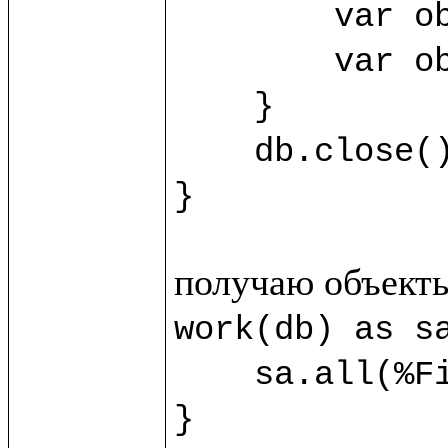
	var obj3 = sb.new(%SecondClass) {title="Third"}

	var obj4 = sb.new(%SecondClass) {title="Fourth"}

    }

    db.close()

}
work(db) as sa
    sa.all(%FirstClass).title.println()

}