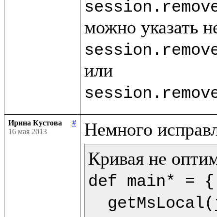
session.remov
session.remov
session.remov
Ирина Кустова
#
16 мая 2013
def main* = {

  getMsLocal(jMs,9) as dt.println(<<%{formatDate(getDate(dt),"dd.mm.yyyy")} %