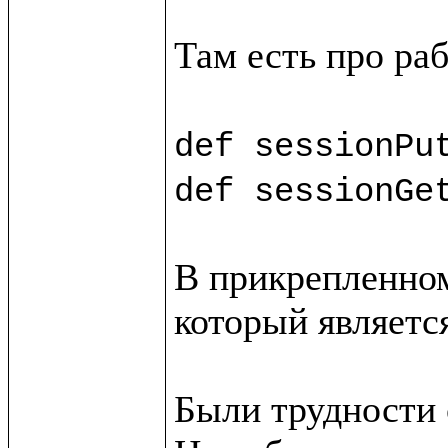
Там есть про раб
def sessionPu
def sessionGe
В прикрепленном
который является
Были трудности с