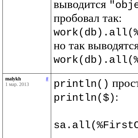
выводится 
"obj
work(db).all(
work(db).all(
malykh
#
println()
1 мар. 2013
:

println($)
sa.all(%First