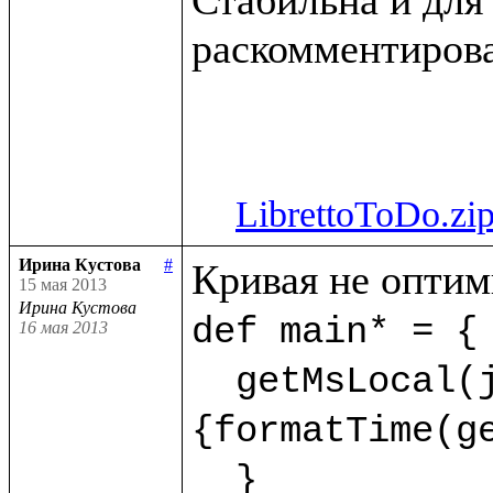
раскомментирова
LibrettoToDo.zi
Ирина Кустова
#
15 мая 2013
Ирина Кустова
def main* = {

16 мая 2013
  getMsLocal(jMs,9) as dt.println(<<%{formatDate(getDate(dt),"dd.mm.yyyy")} %
{formatTime(ge
  }  