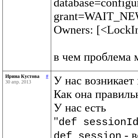
database=config
grant=WAIT_NEW 
Owners: [<LockI
Ирина Кустова
#
У нас возникает 
30 апр. 2013
Как она правильн
У нас есть

"
def sessionI
 - 
def session