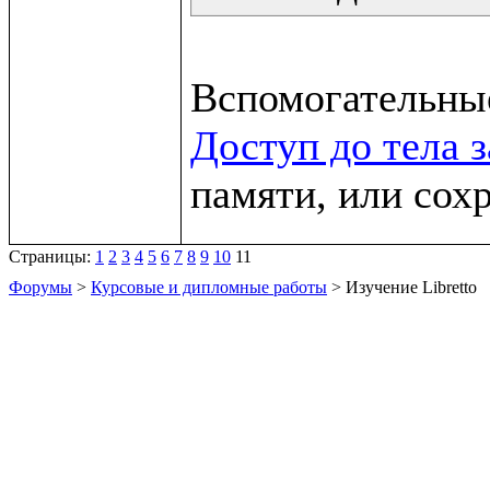
Доступ до тела 
памяти, или сох
Страницы:
1
2
3
4
5
6
7
8
9
10
11
Форумы
>
Курсовые и дипломные работы
> Изучение Libretto