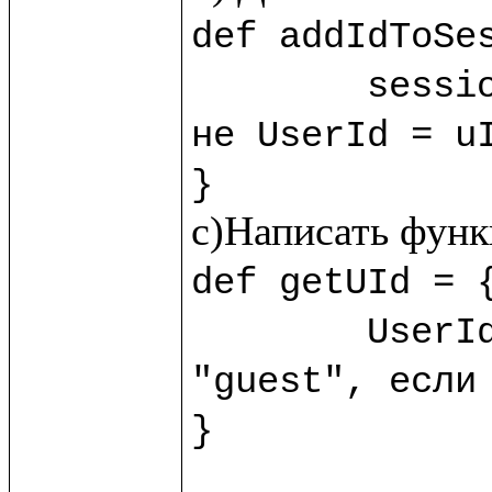
def addIdToSes
	sess
не UserId = uI
}
def getUId = {
	UserId.session!?("guest") //?() - обработчик пустоты, возвращает 
"guest", если 
}