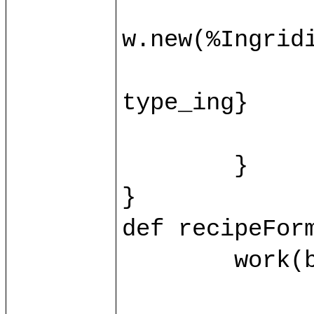
		var ingridient = base.ingrid(id_ing.toInt)?{c
w.new(%Ingridie
		ingridient.{name = name_ing; value = value_ing
type_ing}

		control/recipeFormProcessIng(ingridient, id_i
	}

}

def recipeForm
	work(base.db) as w.{

		var recipe = base.recipe(id.toInt)?{case _ => w.new(