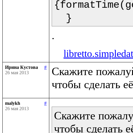
{formatTime(g
  }  
libretto.simpleda
Ирина Кустова
#
Скажите пожалуйс
26 мая 2013
malykh
#
26 мая 2013
Скажите пожалуй
чтобы сделать её