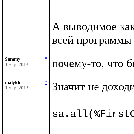
А выводимое как
всей программы 
Sammy
#
почему-то, что б
1 мар. 2013
malykh
#
Значит не доходи
1 мар. 2013
sa.all(%First