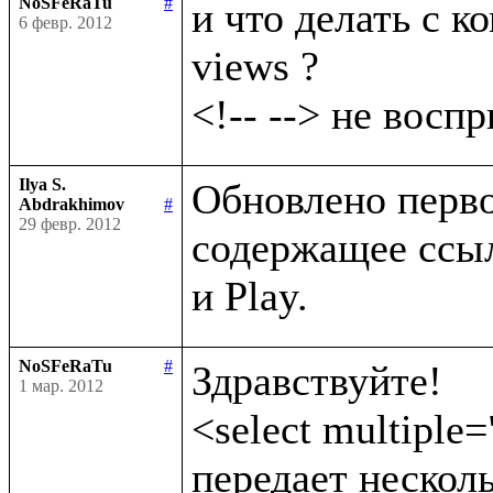
NoSFeRaTu
#
и что делать с ко
6 февр. 2012
views ?

Ilya S.
Обновлено первое
Abdrakhimov
#
29 февр. 2012
содержащее ссыл
NoSFeRaTu
#
Здравствуйте!

1 мар. 2012
<select multiple=
передает несколь