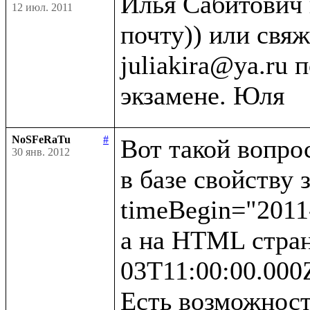
Илья Сабитович 
12 июл. 2011
почту)) или свяж
juliakira@ya.ru 
NoSFeRaTu
#
Вот такой вопрос
30 янв. 2012
в базе свойству 
timeBegin="2011-
а на HTML стран
03T11:00:00.000Z
Есть возможност