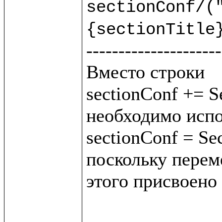
sectionConf/("
{sectionTitle
---------------------
Вместо строки 

sectionConf += Se
необходимо испо
sectionConf = Sec
поскольку переме
этого присвоено 