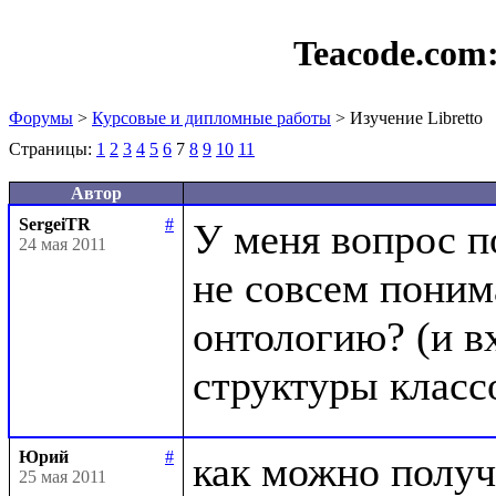
Teacode.com
Форумы
>
Курсовые и дипломные работы
> Изучение Libretto
Страницы:
1
2
3
4
5
6
7
8
9
10
11
Автор
SergeiTR
#
У меня вопрос п
24 мая 2011
не совсем понима
онтологию? (и вх
Юрий
#
как можно получ
25 мая 2011