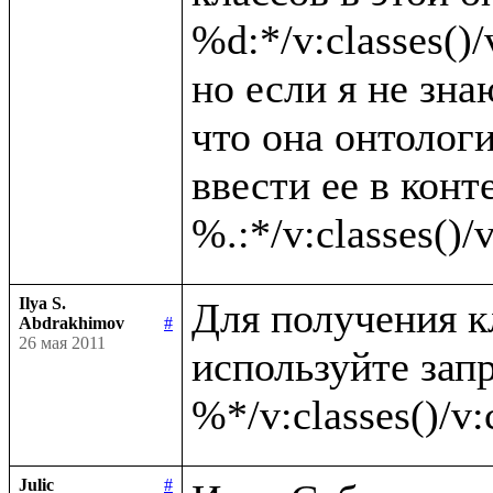
%d:*/v:classes()/v
но если я не зна
что она онтолог
ввести ее в конте
Ilya S.
Для получения к
Abdrakhimov
#
26 мая 2011
используйте запр
Julic
#