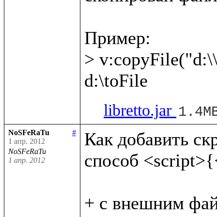
Пример:

> v:copyFile("d:\\
libretto.jar
1.4M
NoSFeRaTu
#
Как добавить скри
1 апр. 2012
NoSFeRaTu
способ <script>{<
1 апр. 2012