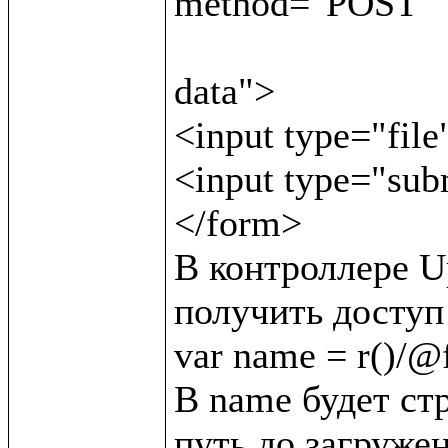
method="POST"

                               enctype="multipar
data">

<input type="file
<input type="sub
</form>

В контроллере Up
получить доступ 
var name = r()/@f/
В name будет стр
путь до загружен