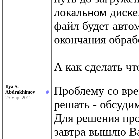
локальном диске.
файл будет автом
окончания обрабо
Ilya S.
Проблему со вре
Abdrakhimov
#
25 мар. 2012
решать - обсуди
Для решения про