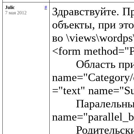
Julic
#
Здравствуйте. Пр
7 мая 2012
объекты, при это
во \views\wordps\_
<form method="P
	Область применения:<input type ="text" 
name="Category/c
="text" name="Su
	Паралельные статьи:<input type ="text" 
name="parallel_b
	Родительские блоки:<input type ="text" 