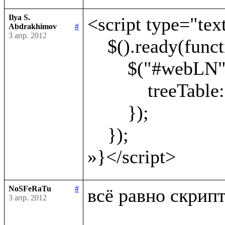
Ilya S.
<script type="text
Abdrakhimov
#
3 апр. 2012
    $().ready(function() {

        $("#webLN").webLN({

            treeTable: '#treeTable'

        });

    });

NoSFeRaTu
#
всё равно скрипт 
3 апр. 2012