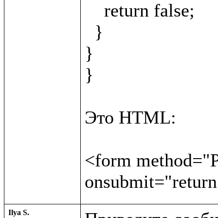
    return false;

  }

}

}

Это HTML:

<form method="PO
Ilya S.