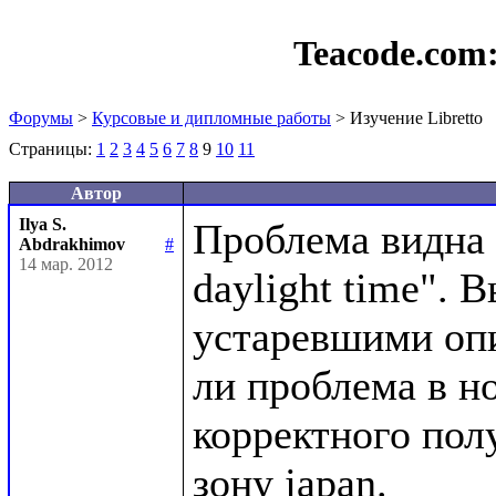
Teacode.com
Форумы
>
Курсовые и дипломные работы
> Изучение Libretto
Страницы:
1
2
3
4
5
6
7
8
9
10
11
Автор
Ilya S.
Проблема видна в
Abdrakhimov
#
14 мар. 2012
daylight time". 
устаревшими опи
ли проблема в но
корректного пол