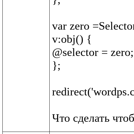
var zero =Selector
v:obj() {

@selector = zero;

};

redirect('wordps.c