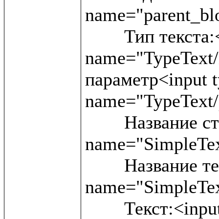
name="parent_blo
	Тип текста:<input type ="text" 
name="TypeText/
параметр<input ty
name="TypeText/
	Название статьи:<input type ="text" 
name="SimpleText
	Название текста:<input type ="text" 
name="SimpleTex
	Текст:<input type ="text" 