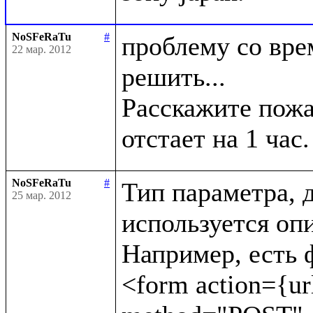
NoSFeRaTu
#
проблему со врем
22 мар. 2012
решить...

Расскажите пожал
NoSFeRaTu
#
Тип параметра, д
25 мар. 2012
используется опи
Например, есть ф
<form action={url