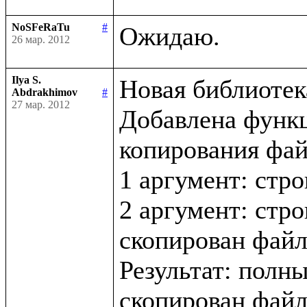
NoSFeRaTu
#
26 мар. 2012
Ilya S.
Новая библиотека 
Abdrakhimov
#
27 мар. 2012
Добавлена функци
копирования файл
1 аргумент: стро
2 аргумент: стро
скопирован файл
Результат: полны
скопирован файл