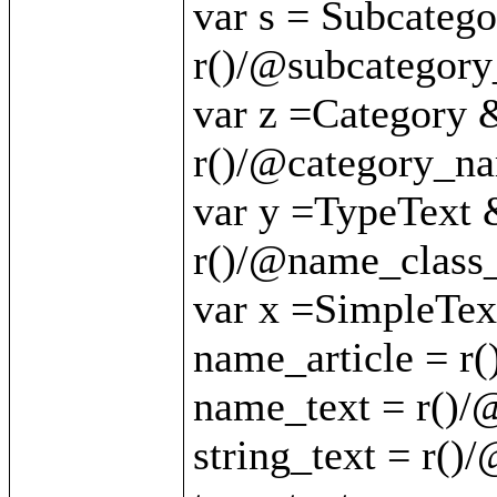
var s = Subcateg
r()/@subcategory
var z =Category 
r()/@category_nam
var y =TypeText 
r()/@name_class_
var x =SimpleTex
name_article = r(
name_text = r()/
string_text = r()/