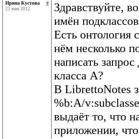
Ирина Кустова
#
Здравствуйте, во
21 мая 2012
имён подклассов 
Есть онтология с
нём несколько по
написать запрос 
класса А?

В LibrettoNotes з
%b:A/v:subclassesD
выдаёт то, что на
приложении, что