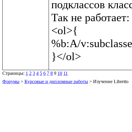
подклассов класс
Так не работает:

<ol>{

%b:A/v:subclasses
Страницы:
1
2
3
4
5
6
7
8
9
10
11
Форумы
>
Курсовые и дипломные работы
> Изучение Libretto