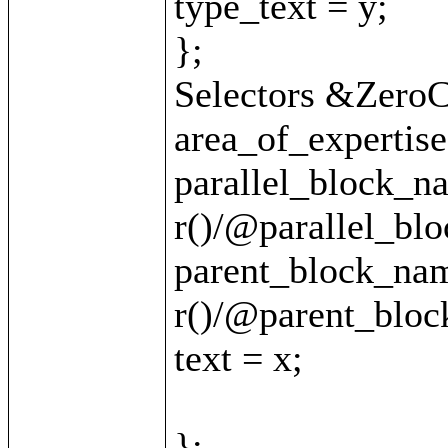
type_text = y;

};

Selectors &ZeroCl
area_of_expertise 
parallel_block_na
r()/@parallel_blo
parent_block_nam
r()/@parent_bloc
text = x;

};
