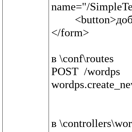
name="/SimpleTex
	<button>добавить материал</button>

</form>

в \conf\routes

POST  /wordps                                 
wordps.create_ne
в \controllers\wor