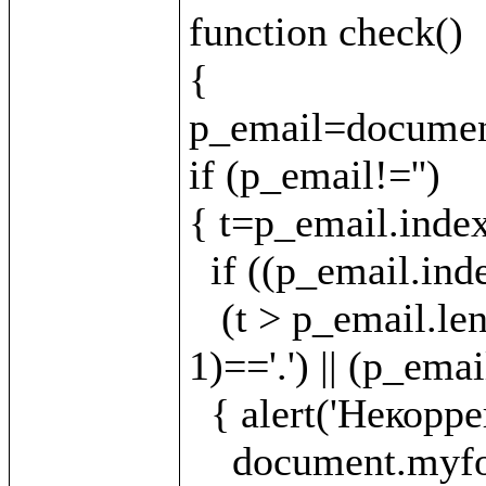
function check()

{

p_email=document
if (p_email!='')

{ t=p_email.index
  if ((p_email.indexOf('.')==-1)||(t==-1)||(t < 1)||

   (t > p_email.length - 5) || (p_email.charAt(t - 
1)=='.') || (p_emai
  { alert('Некорректно указан E-mail!');

    document.myform.email.focus();
