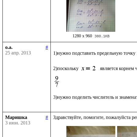
1280 x 960
380.1KB
o.a.
#
25 апр. 2013
1)нужно подставить предельную точку
2)поскольку 
является корнем 
3)нужно поделить числитель и знаменат
Маришка
#
3 июн. 2013