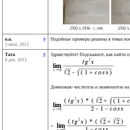
2592 x 1936
2592 x
1.2MB
o.a.
#
3 июн. 2013
Тата
#
8 дек. 2013
Домножаю числитель и знаменатель на
= 