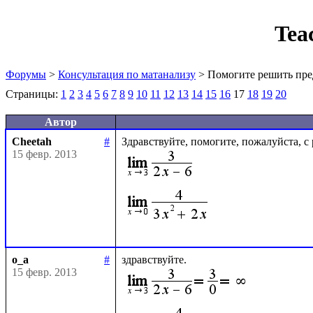
Tea
Форумы
>
Консультация по матанализу
> Помогите решить пре
Страницы:
1
2
3
4
5
6
7
8
9
10
11
12
13
14
15
16
17
18
19
20
Автор
Cheetah
#
15 февр. 2013
o_a
#
15 февр. 2013