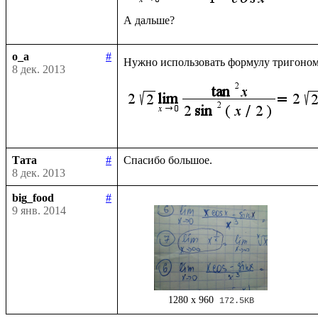
o_a
#
Нужно использовать формулу тригоно
8 дек. 2013
Тата
#
8 дек. 2013
big_food
#
9 янв. 2014
1280 x 960
172.5KB