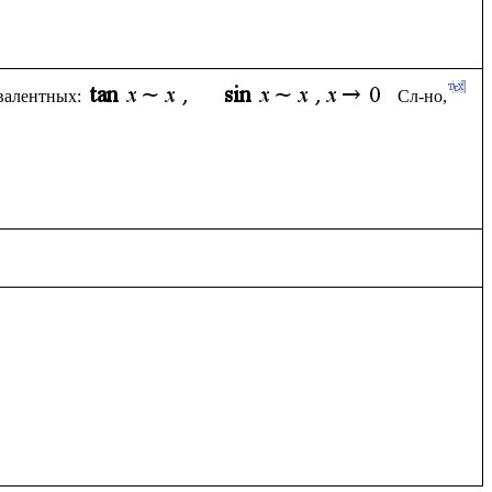
ивалентных:
Сл-но, 