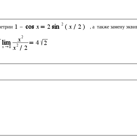
метрии
, а  также замену экв