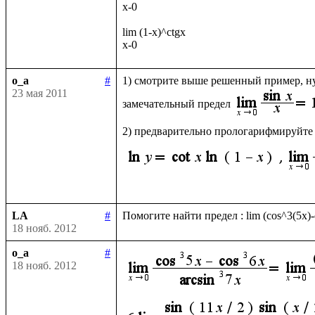
x-0

lim (1-x)^ctgx

o_a
#
1) смотрите выше решенный пример, ну
23 мая 2011
замечательный предел
2) предварительно прологарифмируйте
LA
#
18 нояб. 2012
o_a
#
18 нояб. 2012