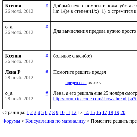
Ксения
#
Добрый вечер. помогите пожалуйста с о
26 нояб. 2012
o_a
#
Для вычисления предела нужно просто 
26 нояб. 2012
Ксения
#
26 нояб. 2012
Лена Р
#
28 нояб. 2012
предел.doc
35.0KB
o_a
#
28 нояб. 2012
http://forum.teacode.com/show-thread.
Страницы:
1
2
3
4
5
6
7
8
9
10
11
12
13
14
15
16
17
18
19
20
Форумы
>
Консультация по матанализу
> Помогите решить пре