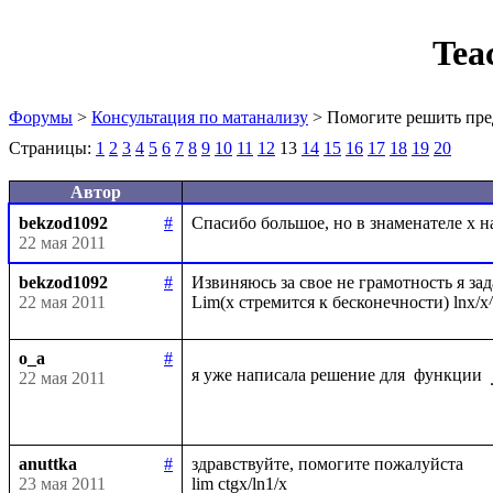
Tea
Форумы
>
Консультация по матанализу
> Помогите решить пре
Страницы:
1
2
3
4
5
6
7
8
9
10
11
12
13
14
15
16
17
18
19
20
Автор
bekzod1092
#
22 мая 2011
bekzod1092
#
Извиняюсь за свое не грамотность я зад
22 мая 2011
o_a
#
я уже написала решение для  функции 
22 мая 2011
anuttka
#
здравствуйте, помогите пожалуйста

23 мая 2011
lim ctgx/ln1/x
