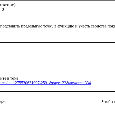
тветом:)

подставить предельную точку в функцию и учесть свойства по
jsp?thread=_1275530631097-2591&page=22&answers=334
дел
Чтобы 