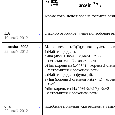
Кроме того, использована формула раз
LA
#
19 нояб. 2012
tanusha_2008
#
Молю помогите!))))))и пожалуйста попод
22 нояб. 2012
1)Найти пределы: 

а)lim (4n^6+8n^4+3)/(6n^4+3n^3+1)

  n стремится к бесконечности

б) lim корень из (x^4+4) + корень 3 степ
   x стремится к бесконечности

2)Найти пределы функций:

а) lim (корень 3 степени из(27+х) - корен
   х->0

б)lim корень из (4х^4+13x^2-7)- 3x^2

o_a
#
22 нояб. 2012