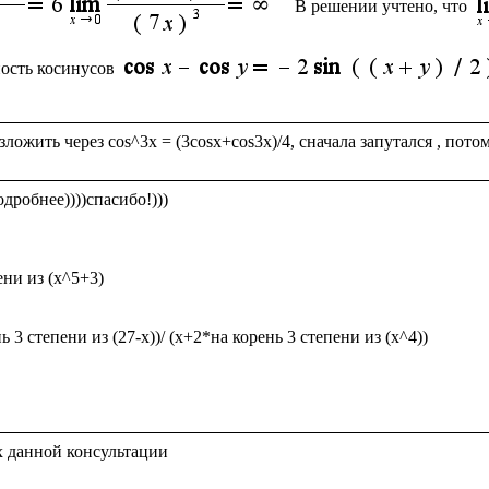
В решении учтено, что
ность косинусов
робнее))))спасибо!)))

ени из (x^5+3)

ь 3 степени из (27-х))/ (х+2*на корень 3 степени из (х^4))
