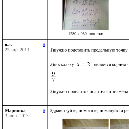
1280 x 960
380.1KB
o.a.
#
25 апр. 2013
1)нужно подставить предельную точку
2)поскольку 
является корнем 
3)нужно поделить числитель и знаменат
Маришка
#
3 июн. 2013