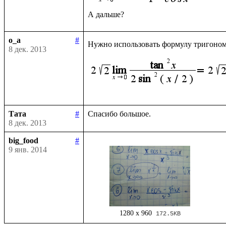
o_a
#
Нужно использовать формулу тригоно
8 дек. 2013
Тата
#
8 дек. 2013
big_food
#
9 янв. 2014
1280 x 960
172.5KB