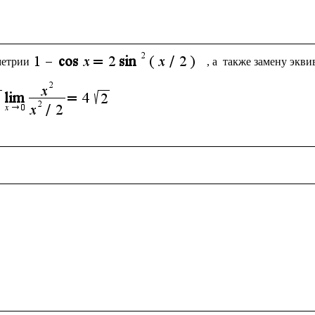
метрии
, а  также замену экв