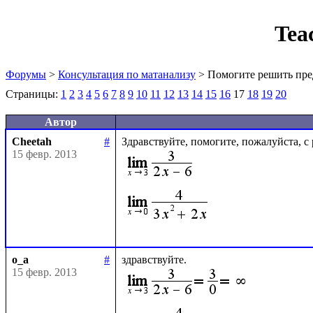
Tea
Форумы
>
Консультация по матанализу
> Помогите решить пре
Страницы:
1
2
3
4
5
6
7
8
9
10
11
12
13
14
15
16
17
18
19
20
Автор
Cheetah
#
15 февр. 2013
o_a
#
15 февр. 2013