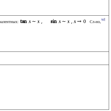
ивалентных:
Сл-но, 