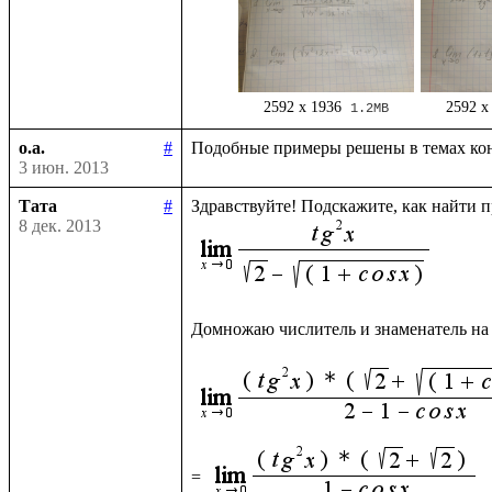
2592 x 1936
2592 x
1.2MB
o.a.
#
3 июн. 2013
Тата
#
8 дек. 2013
Домножаю числитель и знаменатель на
= 