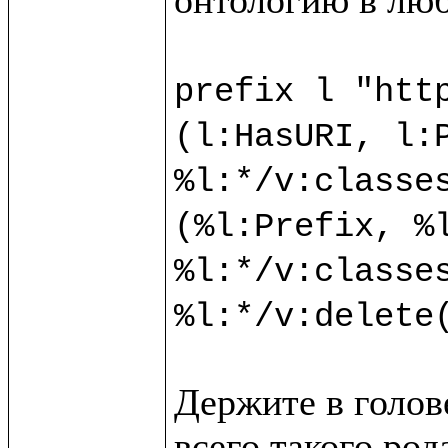
prefix l "http
(l:HasURI, l:P
%l:*/v:classes
(%l:Prefix, %l
%l:*/v:classes
Держите в голове
всего такого ро