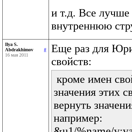
и т.д. Все лучше 
Ilya S.
Еще раз для Юри
Abdrakhimov
#
16 мая 2011
 кроме имен сво
значения этих св
вернуть значени
например:

&u1/%name/v:val