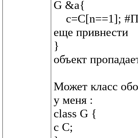
G &a{

    c=C[n==1]; #Подскажите как C &_{n = 2}; сюда 
еще привнести

}

объект пропадает
Может класс обо
у меня :

class G {

c C;
