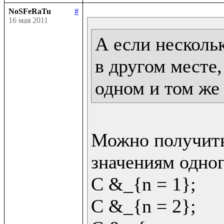
NoSFeRaTu
#
16 мая 2011
А если несколь
в другом месте,
одном и том же
Можно получить
значениям одног
C &_{n = 1};

C &_{n = 2};
