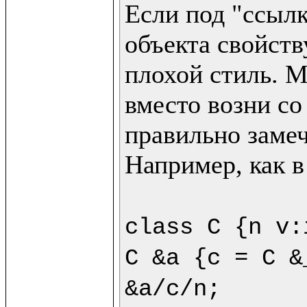
Если под "ссылк
объекта свойству
плохой стиль. М
вместо возни со
правильно замеч
Например, как в
class C {n v:
C &a {c = C &
&a/c/n;
