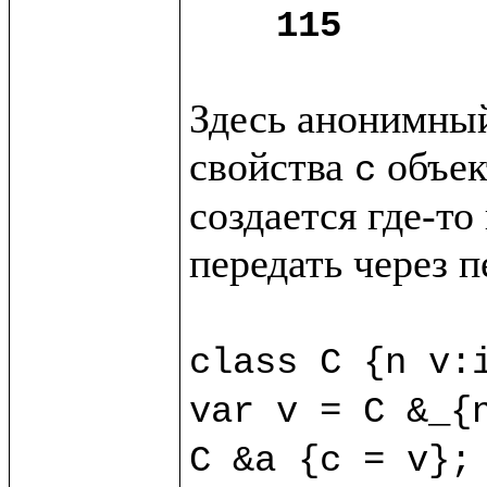
115
Здесь анонимный
свойства 
 объек
c
создается где-то
передать через п
class C {n v:i
var v = C &_{n
C &a {c = v};
