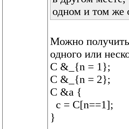
одном и том же 
Можно получить 
одного или неско
C &_{n = 1};

C &_{n = 2};

C &a {

  c = C[n==1];
