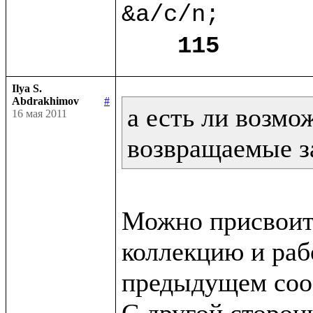
&a/c/n;

115
Ilya S.
Abdrakhimov
#
а есть ли возмо
16 мая 2011
возвращаемые з
Можно присвоит
коллекцию и рабо
предыдущем сооб
С другой сторон