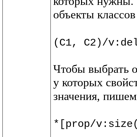
которых нужны. 
объекты классов
(C1, C2)/v:de
Чтобы выбрать о
у которых свойс
значения, пишем

*[prop/v:size