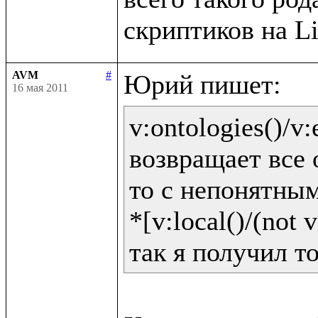
AVM
#
16 мая 2011
v:ontologies()/v:e
возвращает все 
то с непонятным
*[v:local()/(not v: