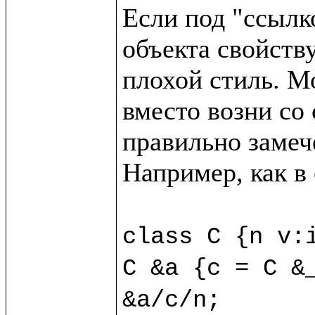
Если под "ссылк
объекта свойству
плохой стиль. М
вместо возни со 
правильно замече
Например, как в
class C {n v:i
C &a {c = C &_
&a/c/n;
