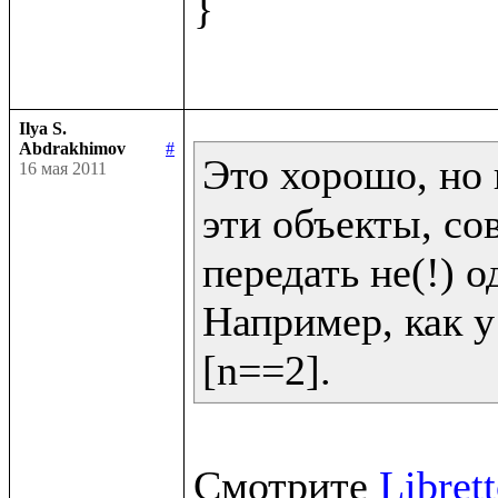
}

Ilya S.
Abdrakhimov
#
Это хорошо, но 
16 мая 2011
эти объекты, со
передать не(!) од
Например, как у 
[n==2].
Смотрите 
Libret