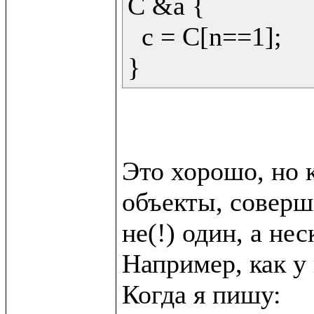
C &a {

  c = C[n==1];

Это хорошо, но к
объекты, соверш
не(!) один, а неск
Например, как у в
Когда я пишу:
