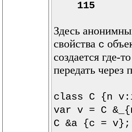
115
Здесь анонимный
свойства 
 объе
c
создается где-то
передать через 
class C {n v:
var v = C &_{
C &a {c = v};
