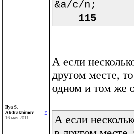
&a/c/n;

115
А если нескольк
другом месте, то
Ilya S.
Abdrakhimov
#
А если нескольк
16 мая 2011
в другом месте, 