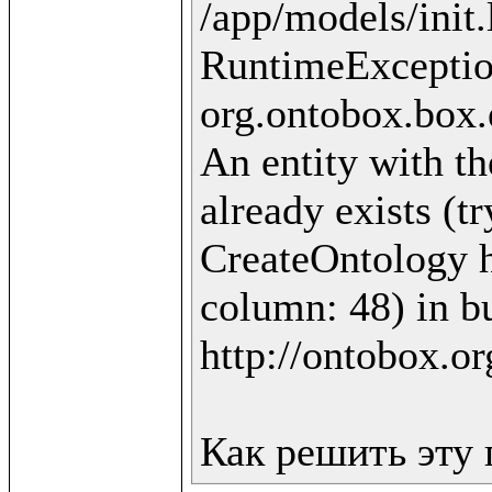
/app/models/init.
RuntimeExceptio
org.ontobox.box.
An entity with th
already exists (t
CreateOntology ht
column: 48) in bu
http://ontobox.or