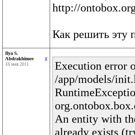
http://ontobox.or
Ilya S.
Abdrakhimov
#
Execution error o
16 мая 2011
/app/models/init.
RuntimeExceptio
org.ontobox.box.
An entity with th
already exists (t