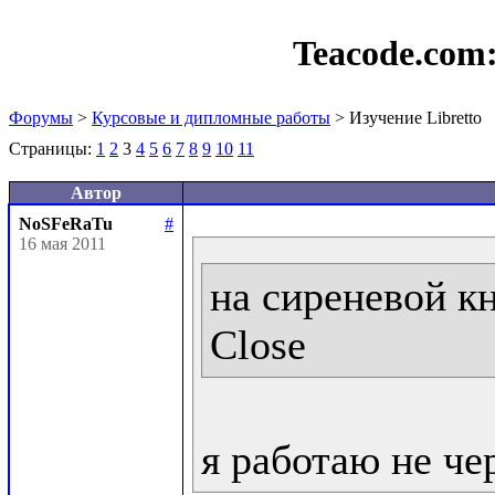
Teacode.com
Форумы
>
Курсовые и дипломные работы
> Изучение Libretto
Страницы:
1
2
3
4
5
6
7
8
9
10
11
Автор
NoSFeRaTu
#
16 мая 2011
на сиреневой кн
Close
я работаю не че