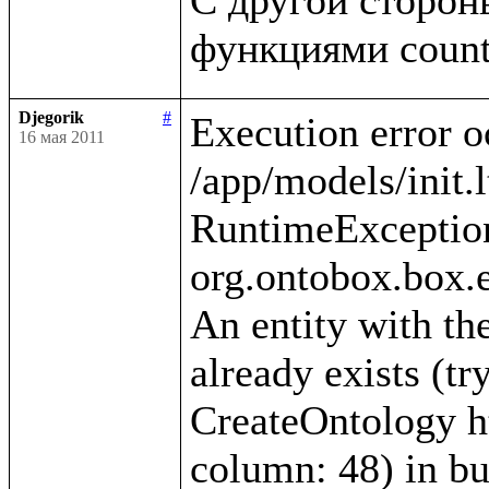
Djegorik
#
Execution error o
16 мая 2011
/app/models/init.l
RuntimeException
org.ontobox.box.e
An entity with the
already exists (tr
CreateOntology htt
column: 48) in bui