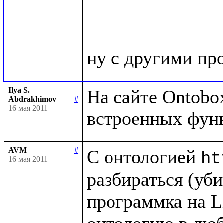
Ilya S.
На сайте Ontobox
Abdrakhimov
#
16 мая 2011
AVM
#
С онтологией 
ht
16 мая 2011
разбираться (убив
программка на Li
онтологию в люб