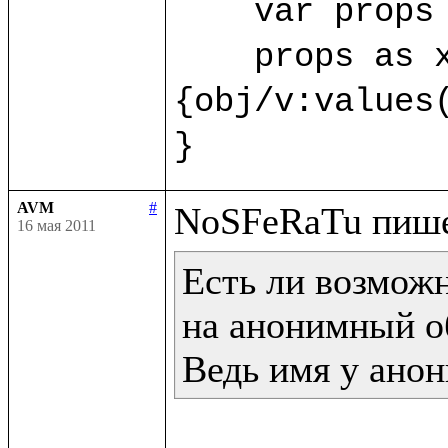
    var props 
    props as x
{obj/v:values(
}
AVM
#
16 мая 2011
Есть ли возможн
на анонимный об
Ведь имя у анон