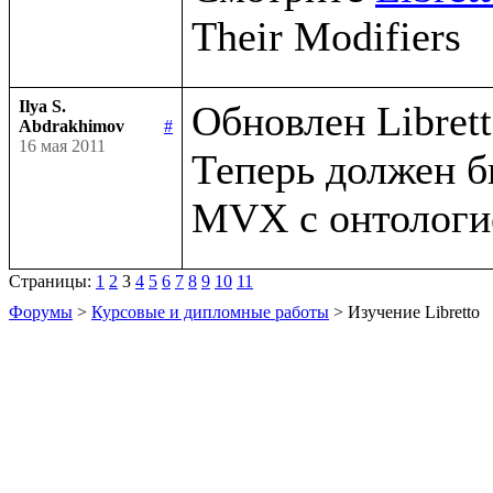
Ilya S.
Обновлен Libretto
Abdrakhimov
#
16 мая 2011
Теперь должен б
Страницы:
1
2
3
4
5
6
7
8
9
10
11
Форумы
>
Курсовые и дипломные работы
> Изучение Libretto