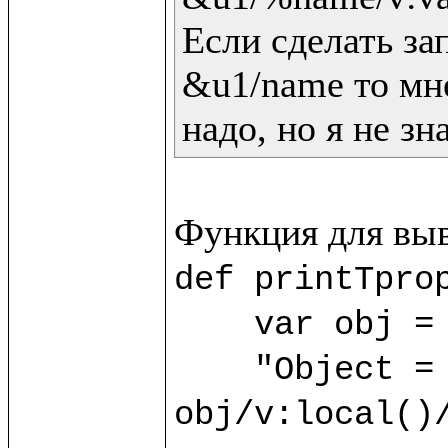
Если сделать зап
&u1/name то мне
надо, но я не зн
def printTprop
    var obj = 
    "Object = "/v:print(); 
obj/v:local()/