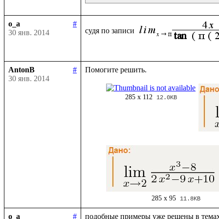
o_a
#
судя по записи 
30 янв. 2014
AntonB
#
30 янв. 2014
285 x 112
12.0KB
285 x 95
11.8KB
o_a
#