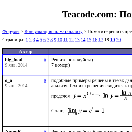
Teacode.com:
По
Форумы
>
Консультация по матанализу
> Помогите решить пре
Страницы:
1
2
3
4
5
6
7
8
9
10
11
12
13
14
15
16
17
18
19
20
Автор
big_food
#
Решите пожалуйста)

9 янв. 2014
o_a
#
подобные примеры решены в темах данн
9 янв. 2014
анализу. Техника решения сводится к 
пределом:
Сл-но, 
AntonB
#