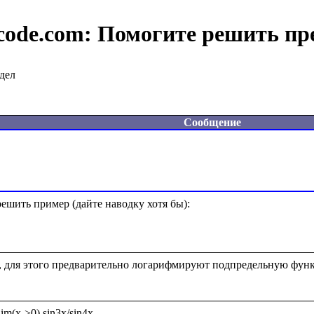
code.com:
Помогите решить пр
дел
Сообщение
шить пример (дайте наводку хотя бы):  

, для этого предварительно логарифмируют подпредельную фун