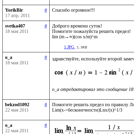
YorikBir
#
17 апр. 2011
svetka407
#
Доброго времени суток!

18 мая 2011
Помогите пожалуйста решить предел!

1.JPG
1.9KB
o_a
#
здравствуйте, используйте второй заме
18 мая 2011
o_a отредактировал это сообщение 18
bekzod1092
#
Помогите решить предел по правилу Ло
22 мая 2011
o_a
#
22 мая 2011