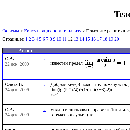
Tea
Форумы
>
Консультация по матанализу
> Помогите решить пре
Страницы:
1
2
3
4
5
6
7
8
9
10
11
12
13
14
15
16
17
18
19
20
Автор
О.А.
#
известен предел
22 дек. 2009
Ольга Б.
#
Добрый вечер! помогите, пожалуйста, ре
24 дек. 2009
lim (tg (Pi*x/4))^(1/(sqrt(x+3)-2))

О.А.
#
можно использовать правило Лопиталя
24 дек. 2009
pums
#