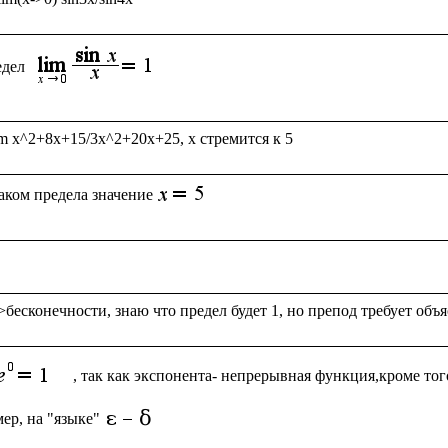
дел 
аком предела значение
, так как экспонента- непрерывная функция,кроме того
ер, на "языке"