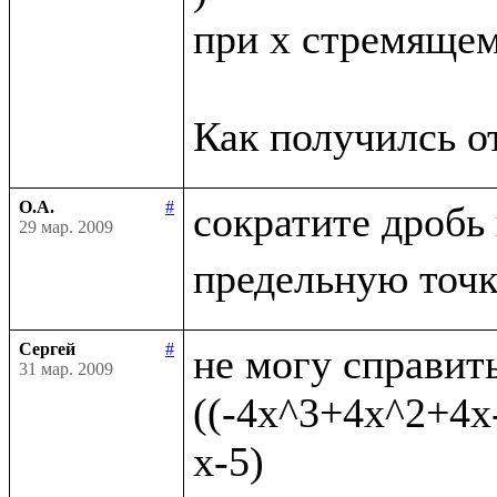
при x стремящемс
О.А.
#
сократите дробь
29 мар. 2009
Сергей
#
не могу справить
31 мар. 2009
((-4x^3+4x^2+4x