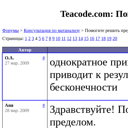
Teacode.com:
По
Форумы
>
Консультация по матанализу
> Помогите решить пре
Страницы:
1
2
3
4
5
6
7
8
9
10
11
12
13
14
15
16
17
18
19
20
Автор
О.А.
#
однократное при
27 мар. 2009
приводит к резул
Аня
#
Здравствуйте! П
28 мар. 2009
пределом.
