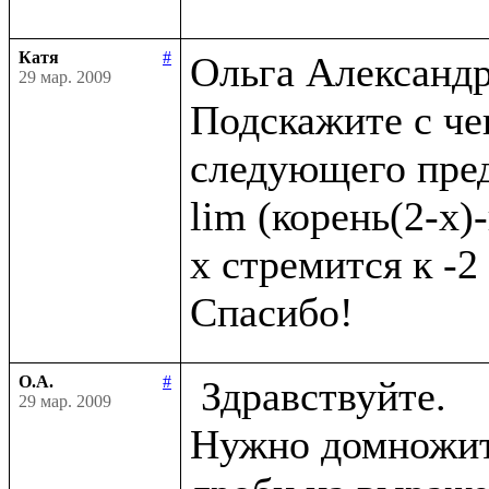
Катя
#
Ольга Александро
29 мар. 2009
Подскажите с че
следующего пред
lim (корень(2-x)-
x стремится к -2

О.А.
#
 Здравствуйте.

29 мар. 2009
Нужно домножить