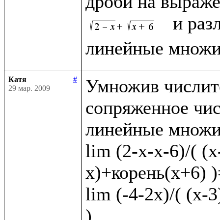
дроби на выраже
  и раз
Катя
#
Умножив числите
29 мар. 2009
сопряженное чис
линейные множит
lim (2-x-x-6)/( (
x)+корень(x+6) )=
lim (-4-2x)/( (x-
)
