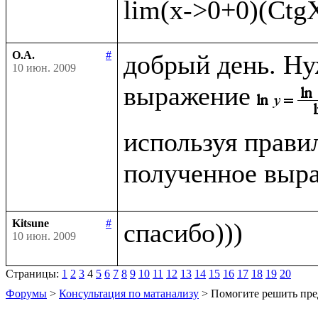
О.А.
#
добрый день. Ну
10 июн. 2009
выражение
используя прави
полученное выра
Kitsune
#
10 июн. 2009
Страницы:
1
2
3
4
5
6
7
8
9
10
11
12
13
14
15
16
17
18
19
20
Форумы
>
Консультация по матанализу
> Помогите решить пре