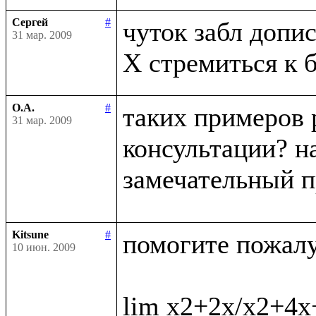
Сергей
#
чуток забл дописа
31 мар. 2009
О.А.
#
таких примеров 
31 мар. 2009
консультации? на
замечательный п
Kitsune
#
помогите пожалус
10 июн. 2009
lim x2+2x/x2+4x+