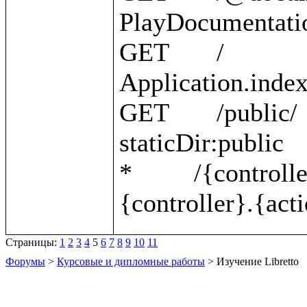
PlayDocumentatio
GET       /                                                 
Application.index 
GET       /public/                                          
staticDir:public 

*         /{controller}/{action}    
Страницы:
1
2
3
4
5
6
7
8
9
10
11
Форумы
>
Курсовые и дипломные работы
> Изучение Libretto