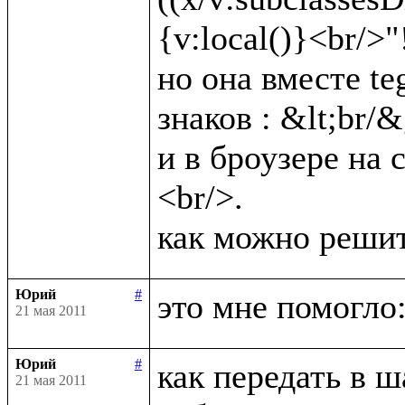
{v:local()}<br/>"!)
но она вместе te
знаков : &lt;br/&g
и в броузере на 
<br/>.

Юрий
#
21 мая 2011
Юрий
#
как передать в ш
21 мая 2011