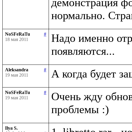
демонстрация фо
NoSFeRaTu
#
Надо именно отри
18 мая 2011
Aleksandra
#
19 мая 2011
NoSFeRaTu
#
Очень жду обно
19 мая 2011
Ilya S.
1. libretto.rar -