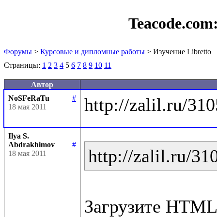
Teacode.com
Форумы
>
Курсовые и дипломные работы
> Изучение Libretto
Страницы:
1
2
3
4
5
6
7
8
9
10
11
Автор
NoSFeRaTu
#
18 мая 2011
Ilya S.
Abdrakhimov
#
http://zalil.ru/3
18 мая 2011