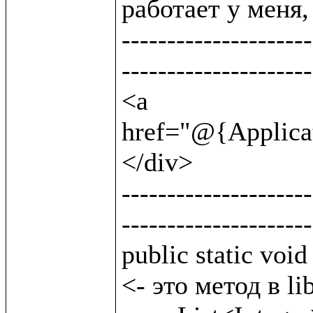
работает у меня, 
---------------------
---------------------
<a 
href="@{Applicat
</div>                
---------------------
---------------------
public static void byClass(String lttclass) {
<- это метод в lib