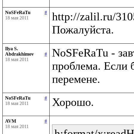
NoSFeRaTu
#
http://zalil.ru/31
18 мая 2011
Ilya S.
NoSFeRaTu - зав
Abdrakhimov
#
18 мая 2011
проблема. Если 
NoSFeRaTu
#
18 мая 2011
AVM
#
18 мая 2011
h:format/x:read