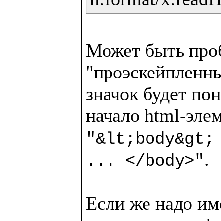
Может быть пробл
"проэскейпленный
значок будет пон
"&lt;body&gt;
.

... </body>"
Если же надо име