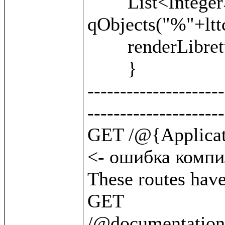
	List<Integer> units = 
qObjects("%"+lttc
	renderLibretto(units);

	}

---------------------
---------------------
GET /@{Application.byClass(BattleUnit)}   
<- ошибка компил
These routes have 
GET       
/@documentation/