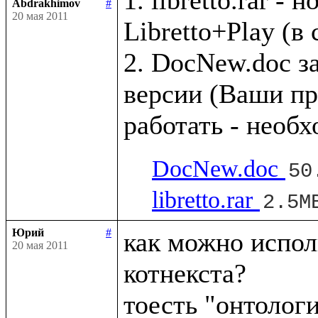
Abdrakhimov
#
20 мая 2011
Libretto+Play (в
2. DocNew.doc з
версии (Ваши пр
DocNew.doc
50
libretto.rar
2.5M
Юрий
#
как можно исполь
20 мая 2011
котнекста?
