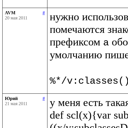
AVM
#
нужно использов
20 мая 2011
помечаются знак
префиксом 
 обо
a
умолчанию пише
%*/v:classes(
Юрий
#
у меня есть така
21 мая 2011
def scl(x){var sub
((x/v:subclassesDi