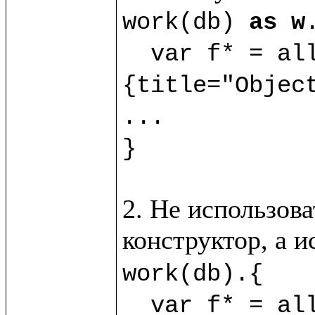
work(db) 
as w
.
  var f* = al
{title="Object
...

}
2. Не использова
конструктор, а 
work(db).{

  var f* = allObj?(new(%Obj) 