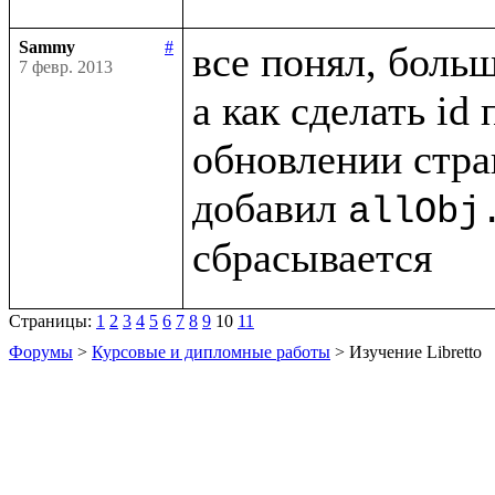
Sammy
#
все понял, больш
7 февр. 2013
а как сделать id
обновлении стра
добавил 
allObj
Страницы:
1
2
3
4
5
6
7
8
9
10
11
Форумы
>
Курсовые и дипломные работы
> Изучение Libretto