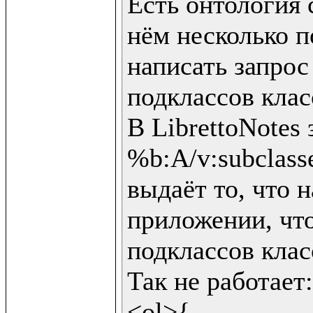
Есть онтология с
нём несколько п
написать запрос
подклассов клас
В LibrettoNotes 
%b:A/v:subclasses
выдаёт то, что н
приложении, что
подклассов клас
Так не работает:

<ol>{
