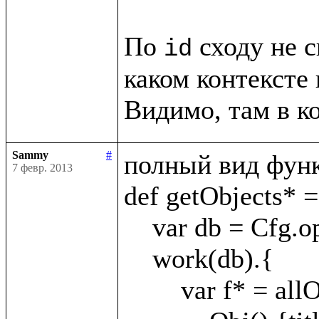
По 
 сходу не с
id
каком контексте 
Sammy
#
полный вид функ
7 февр. 2013
def getObjects* = 
    var db = Cfg.openKey(appId)

    work(db).{

        var f* = allObj?(
