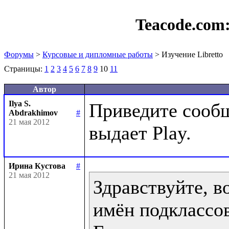
Teacode.com
Форумы
>
Курсовые и дипломные работы
> Изучение Libretto
Страницы:
1
2
3
4
5
6
7
8
9
10
11
Автор
Ilya S.
Приведите сообщ
Abdrakhimov
#
21 мая 2012
Ирина Кустова
#
21 мая 2012
Здравствуйте, в
имён подклассов