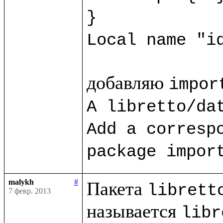
}
Local name "i
добавляю 
impor
A libretto/dat
Add a correspo
package impor
malykh
#
Пакета 
librett
7 февр. 2013
называется 
libr