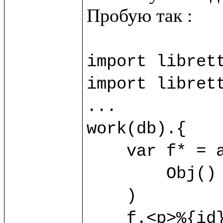
import librett
import librett
...

work(db).{

    var f* = allObj?(

        Obj() {title="Object1"}

    )

    f.<p>%{id}</p>
