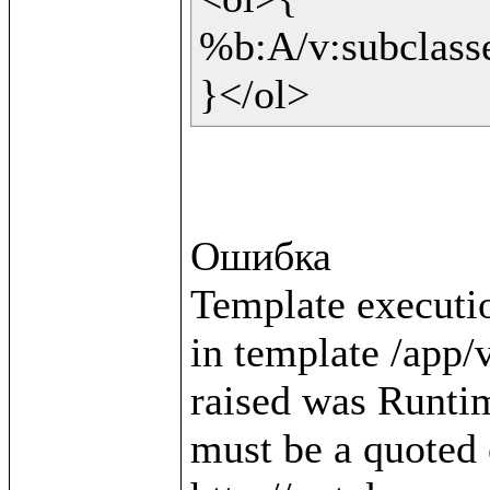
%b:A/v:subclasses
}</ol>
Ошибка

Template executio
in template /app/v
raised was Runtim
must be a quoted e