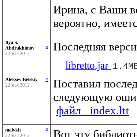
Ирина, с Ваши в
Ilya S.
Abdrakhimov
#
22 мая 2012
libretto.jar
1.4M
Aleksey Belskiy
#
Поставил послед
22 мая 2012
следующую оши
файл _index.ltt
malykh
#
22 мая 2012