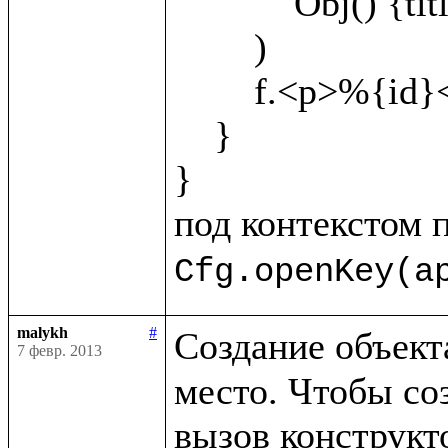
            Obj() {title="Object1"}

        )

        f.<p>%{id}</p>

    }

}

под контекстом 
Cfg.openKey(a
malykh
#
Создание объекта
7 февр. 2013
место. Чтобы соз
вызов конструкто