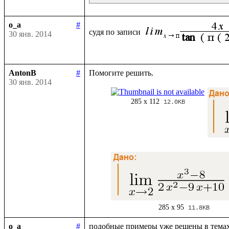
o_a
#
судя по записи 
30 янв. 2014
AntonB
#
30 янв. 2014
285 x 112
12.0KB
285 x 95
11.8KB
o_a
#