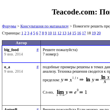
Teacode.com:
По
Форумы
>
Консультация по матанализу
> Помогите решить пре
Страницы:
1
2
3
4
5
6
7
8
9
10
11
12
13
14
15
16
17
18
19
20
Автор
big_food
#
Решите пожалуйста)

9 янв. 2014
o_a
#
подобные примеры решены в темах данн
9 янв. 2014
анализу. Техника решения сводится к 
пределом:
Сл-но, 
AntonB
#