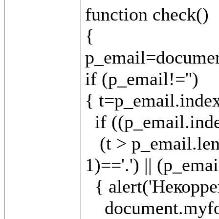
function check()

{

p_email=document
if (p_email!='')

{ t=p_email.index
  if ((p_email.indexOf('.')==-1)||(t==-1)||(t < 1)||

   (t > p_email.length - 5) || (p_email.charAt(t - 
1)=='.') || (p_emai
  { alert('Некорректно указан E-mail!');

    document.myform.email.focus();
