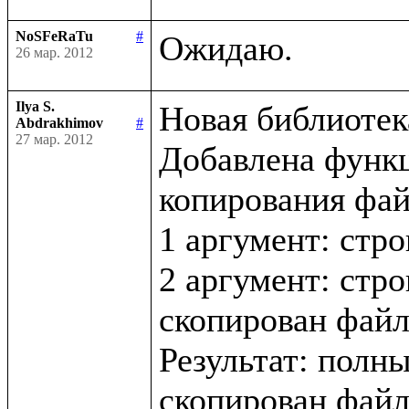
NoSFeRaTu
#
26 мар. 2012
Ilya S.
Новая библиотека 
Abdrakhimov
#
27 мар. 2012
Добавлена функци
копирования файл
1 аргумент: стро
2 аргумент: стро
скопирован файл
Результат: полны
скопирован файл