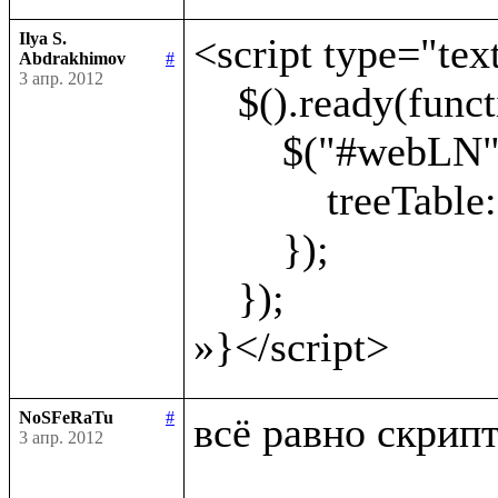
Ilya S.
<script type="text
Abdrakhimov
#
3 апр. 2012
    $().ready(function() {

        $("#webLN").webLN({

            treeTable: '#treeTable'

        });

    });

NoSFeRaTu
#
всё равно скрипт 
3 апр. 2012