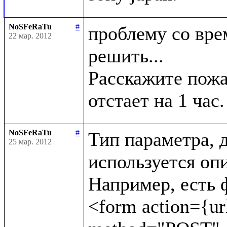
NoSFeRaTu
#
проблему со врем
22 мар. 2012
решить...

Расскажите пожал
NoSFeRaTu
#
Тип параметра, д
25 мар. 2012
используется опи
Например, есть ф
<form action={url