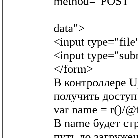
method="POST"

                               enctype="multipar
data">

<input type="file
<input type="sub
</form>

В контроллере Up
получить доступ 
var name = r()/@f/
В name будет стр
путь до загружен