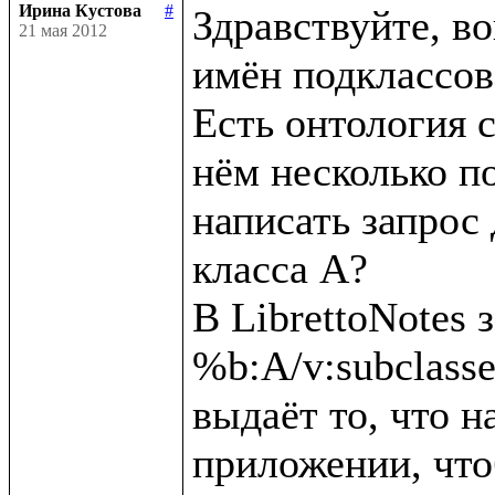
Ирина Кустова
#
Здравствуйте, во
21 мая 2012
имён подклассов 
Есть онтология с
нём несколько по
написать запрос 
класса А?

В LibrettoNotes з
%b:A/v:subclassesD
выдаёт то, что на
приложении, что