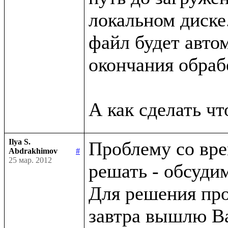
локальном диске.
файл будет автом
окончания обрабо
Ilya S.
Проблему со вре
Abdrakhimov
#
25 мар. 2012
решать - обсуди
Для решения про