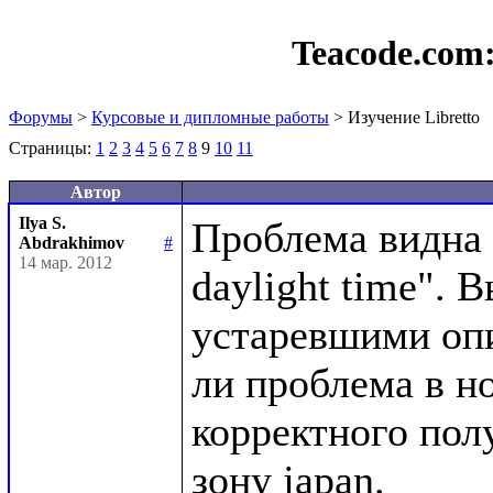
Teacode.com
Форумы
>
Курсовые и дипломные работы
> Изучение Libretto
Страницы:
1
2
3
4
5
6
7
8
9
10
11
Автор
Ilya S.
Проблема видна в
Abdrakhimov
#
14 мар. 2012
daylight time". 
устаревшими опи
ли проблема в но
корректного пол