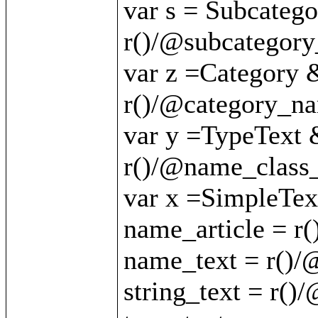
var s = Subcateg
r()/@subcategory
var z =Category 
r()/@category_nam
var y =TypeText 
r()/@name_class_
var x =SimpleTex
name_article = r(
name_text = r()/
string_text = r()/