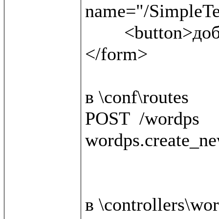
name="/SimpleTex
	<button>добавить материал</button>

</form>

в \conf\routes

POST  /wordps                                 
wordps.create_ne
в \controllers\wor