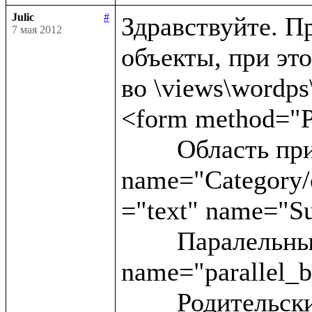
Julic
#
Здравствуйте. Пр
7 мая 2012
объекты, при это
во \views\wordps\_
<form method="P
	Область применения:<input type ="text" 
name="Category/c
="text" name="Su
	Паралельные статьи:<input type ="text" 
name="parallel_b
	Родительские блоки:<input type ="text" 