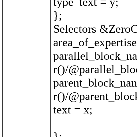
type_text = y;

};

Selectors &ZeroCl
area_of_expertise 
parallel_block_na
r()/@parallel_blo
parent_block_nam
r()/@parent_bloc
text = x;

};
