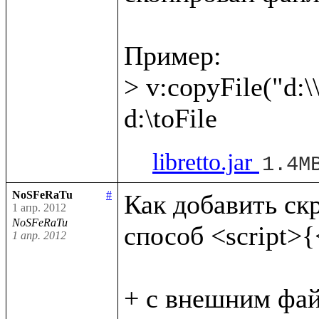
Пример:

> v:copyFile("d:\\
libretto.jar
1.4M
NoSFeRaTu
#
Как добавить скри
1 апр. 2012
NoSFeRaTu
способ <script>{<
1 апр. 2012