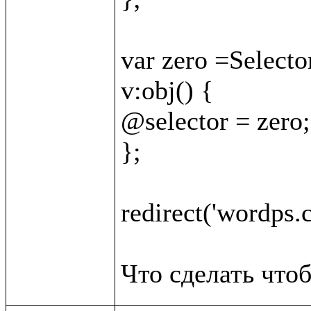
var zero =Selector
v:obj() {

@selector = zero;

};

redirect('wordps.c