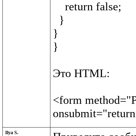
    return false;

  }

}

}

Это HTML:

<form method="PO
Ilya S.