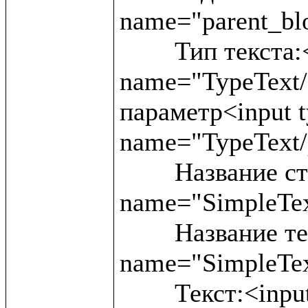
name="parent_blo
	Тип текста:<input type ="text" 
name="TypeText/
параметр<input ty
name="TypeText/
	Название статьи:<input type ="text" 
name="SimpleText
	Название текста:<input type ="text" 
name="SimpleTex
	Текст:<input type ="text" 