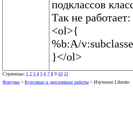
подклассов класс
Так не работает:

<ol>{

%b:A/v:subclasses
Страницы:
1
2
3
4
5
6
7
8
9
10
11
Форумы
>
Курсовые и дипломные работы
> Изучение Libretto