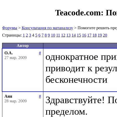
Teacode.com:
По
Форумы
>
Консультация по матанализу
> Помогите решить пре
Страницы:
1
2
3
4
5
6
7
8
9
10
11
12
13
14
15
16
17
18
19
20
Автор
О.А.
#
однократное при
27 мар. 2009
приводит к резул
Аня
#
Здравствуйте! П
28 мар. 2009
пределом.
