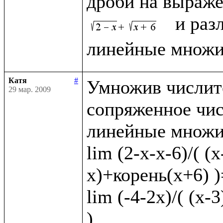
дроби на выраже
  и раз
Катя
#
Умножив числите
29 мар. 2009
сопряженное чис
линейные множит
lim (2-x-x-6)/( (
x)+корень(x+6) )=
lim (-4-2x)/( (x-
)
