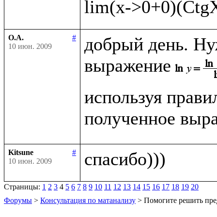
О.А.
#
добрый день. Ну
10 июн. 2009
выражение
используя прави
полученное выра
Kitsune
#
10 июн. 2009
Страницы:
1
2
3
4
5
6
7
8
9
10
11
12
13
14
15
16
17
18
19
20
Форумы
>
Консультация по матанализу
> Помогите решить пре