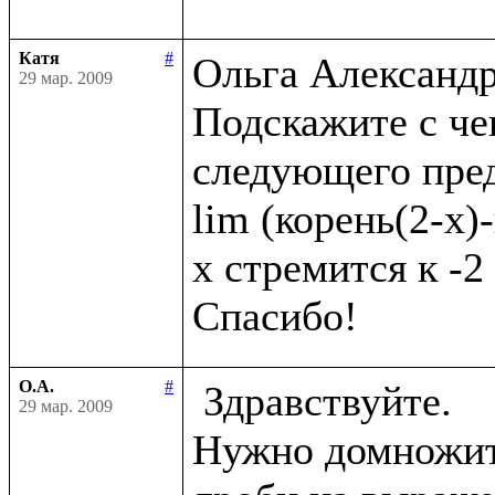
Катя
#
Ольга Александро
29 мар. 2009
Подскажите с че
следующего пред
lim (корень(2-x)-
x стремится к -2

О.А.
#
 Здравствуйте.

29 мар. 2009
Нужно домножить