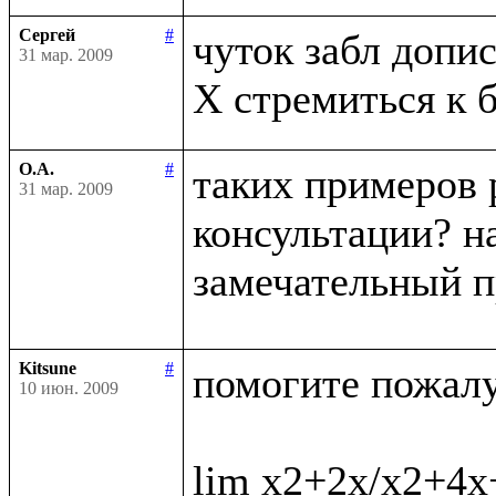
Сергей
#
чуток забл дописа
31 мар. 2009
О.А.
#
таких примеров 
31 мар. 2009
консультации? на
замечательный п
Kitsune
#
помогите пожалус
10 июн. 2009
lim x2+2x/x2+4x+