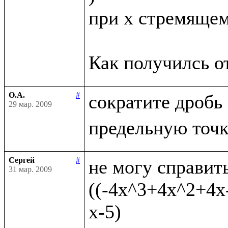
при x стремящемс
О.А.
#
сократите дробь
29 мар. 2009
Сергей
#
не могу справить
31 мар. 2009
((-4x^3+4x^2+4x