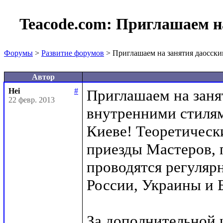
Teacode.com:
Приглашаем на
Форумы
>
Развитие форумов
> Приглашаем на занятия даосск
Автор
Hei
#
Приглашаем на заня
22 февр. 2013
внутренними стилям
Киеве! Теоретически
приезды Мастеров, 
проводятся регуляр
России, Украины и Б
За дополнительной 