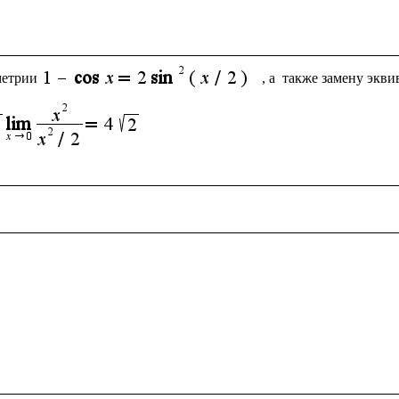
метрии
, а  также замену экв