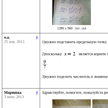
1280 x 960
380.1KB
o.a.
#
25 апр. 2013
1)нужно подставить предельную точку
2)поскольку 
является корнем 
3)нужно поделить числитель и знаменат
Маришка
#
3 июн. 2013