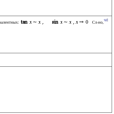
ивалентных:
Сл-но, 