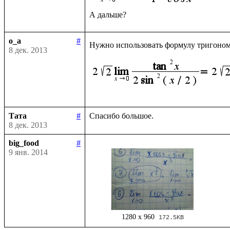
o_a
#
Нужно использовать формулу тригоно
8 дек. 2013
Тата
#
8 дек. 2013
big_food
#
9 янв. 2014
1280 x 960
172.5KB