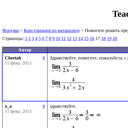
Tea
Форумы
>
Консультация по матанализу
> Помогите решить пре
Страницы:
1
2
3
4
5
6
7
8
9
10
11
12
13
14
15
16
17
18
19
20
Автор
Cheetah
#
15 февр. 2013
o_a
#
15 февр. 2013