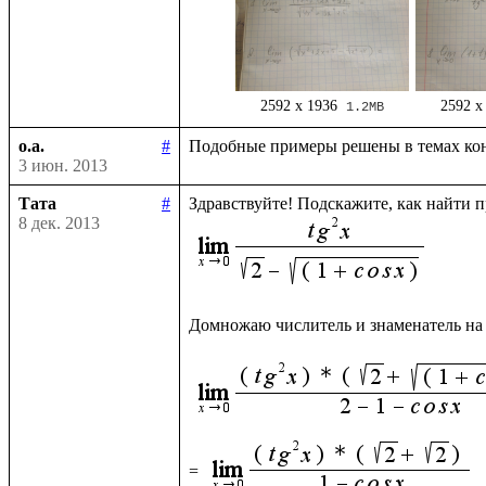
2592 x 1936
2592 x
1.2MB
o.a.
#
3 июн. 2013
Тата
#
8 дек. 2013
Домножаю числитель и знаменатель на
= 