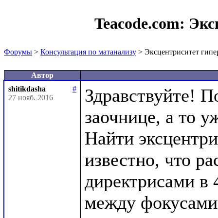
Teacode.com:
Экс
Форумы
>
Консультация по матанализу
> Эксцентриситет гип
Автор
shitikdasha
#
Здравствуйте! П
27 нояб. 2016
заочнице, а то уж
Найти эксцентри
известно, что ра
директрисами в 4