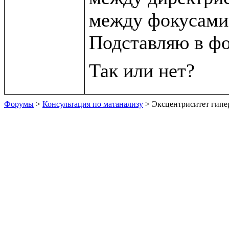
между фокусами.
Подставляю в фо
Форумы
>
Консультация по матанализу
> Эксцентриситет гип