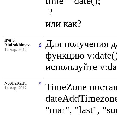
time = date();

 ?

Ilya S.
Для получения д
Abdrakhimov
#
12 мар. 2012
функцию v:date()
NoSFeRaTu
#
TimeZone постави
14 мар. 2012
dateAddTimezone(
"mar", "last", "su