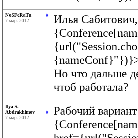
NoSFeRaTu
#
Илья Сабитович, 
7 мар. 2012
{Conference[nam
{url("Session.ch
{nameConf}"})}>
Но что дальше де
Ilya S.
Рабочий вариант:
Abdrakhimov
#
7 мар. 2012
{Conference[name
href={url("Sessio