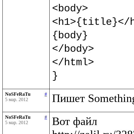
<body>

<h1>{title}</h
{body}

</body>

</html>

}
NoSFeRaTu
#
5 мар. 2012
NoSFeRaTu
#
Вот файл

5 мар. 2012