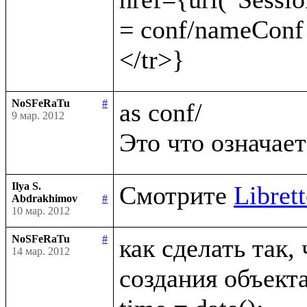
= conf/nameConf
NoSFeRaTu
#
as conf/

9 мар. 2012
Ilya S.
Смотрите 
Librett
Abdrakhimov
#
10 мар. 2012
NoSFeRaTu
#
как сделать так,
14 мар. 2012
создания объекта