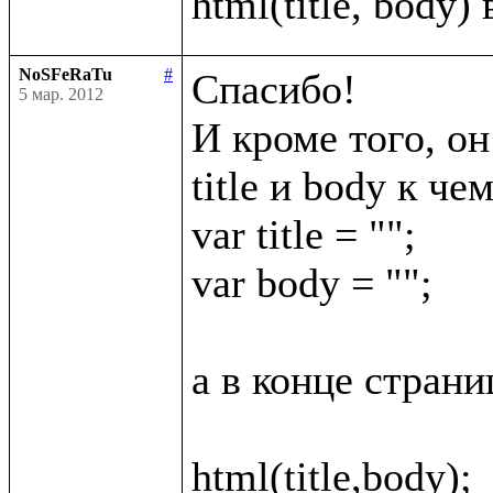
NoSFeRaTu
#
Спасибо!

5 мар. 2012
И кроме того, он
title и body к че
var title = "";

var body = "";

а в конце страни