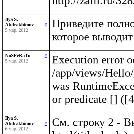
Ilya S.
Приведите полно
Abdrakhimov
#
5 мар. 2012
NoSFeRaTu
#
Execution error o
5 мар. 2012
/app/views/Hello/
was RuntimeExcep
Ilya S.
См. строку 2 - В
Abdrakhimov
#
6 мар. 2012