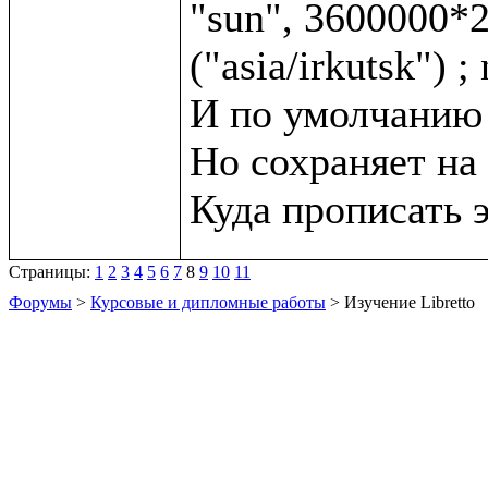
"sun", 3600000*2,
("asia/irkutsk") ;
И по умолчанию с
Но сохраняет на 
Страницы:
1
2
3
4
5
6
7
8
9
10
11
Форумы
>
Курсовые и дипломные работы
> Изучение Libretto