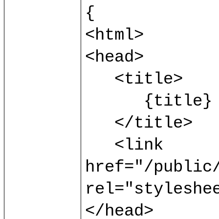
{

<html>

<head>

   <title>

      {title}

   </title>

   <link 
href="/public/
rel="styleshee
</head>
