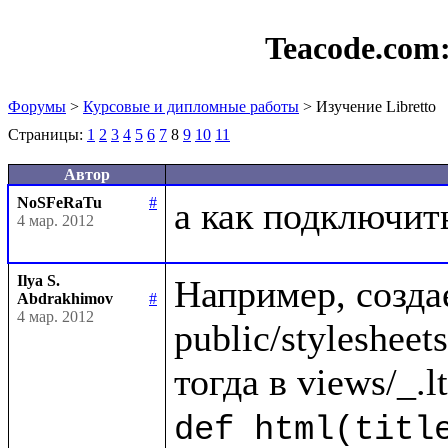
Teacode.com
Форумы
>
Курсовые и дипломные работы
> Изучение Libretto
Страницы:
1
2
3
4
5
6
7
8
9
10
11
Автор
NoSFeRaTu
#
4 мар. 2012
Ilya S.
Например, созда
Abdrakhimov
#
4 мар. 2012
public/stylesheets/
def html(title