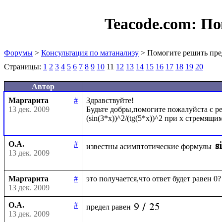
Teacode.com:
По
Форумы
>
Консультация по матанализу
> Помогите решить пре
Страницы:
1
2
3
4
5
6
7
8
9
10
11
12
13
14
15
16
17
18
19
20
Автор
Маргарита
#
Здравствуйте!

13 дек. 2009
Будьте добры,помогите пожалуйста с ре
О.А.
#
известны асимптотические формулы
13 дек. 2009
Маргарита
#
13 дек. 2009
О.А.
#
предел равен
13 дек. 2009