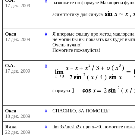
О.А.
#
разложите по формуле Маклорена фун
17 дек. 2009
асимптотику для синуса
Окси
#
Я впервые слышу про метод маклорена!
17 дек. 2009
не могли бы вы показать как будет выгл
Очень нужно!

О.А.
#
17 дек. 2009
формула
Окси
#
18 дек. 2009
Ялка
#
22 дек. 2009