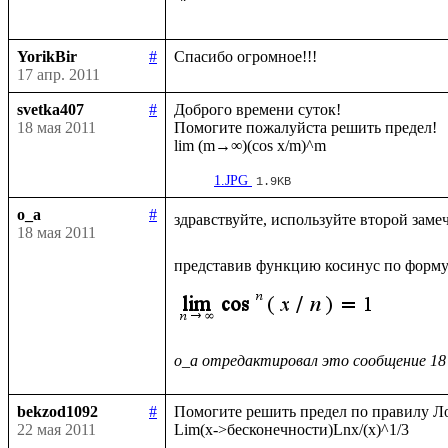
YorikBir
#
17 апр. 2011
svetka407
#
Доброго времени суток!

18 мая 2011
Помогите пожалуйста решить предел!

1.JPG
1.9KB
o_a
#
здравствуйте, используйте второй заме
18 мая 2011
представив функцию косинус по форму
o_a отредактировал это сообщение 18
bekzod1092
#
Помогите решить предел по правилу Ло
22 мая 2011