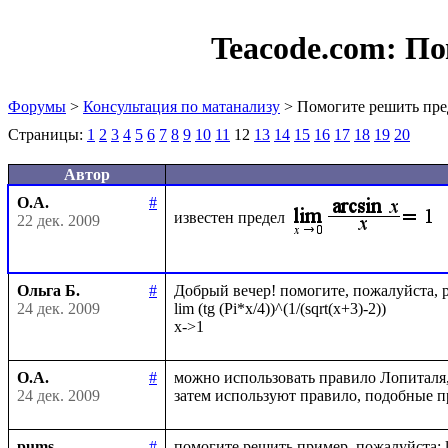
Teacode.com:
По
Форумы
>
Консультация по матанализу
> Помогите решить пре
Страницы:
1
2
3
4
5
6
7
8
9
10
11
12
13
14
15
16
17
18
19
20
Автор
О.А.
#
известен предел
22 дек. 2009
Ольга Б.
#
Добрый вечер! помогите, пожалуйста, ре
24 дек. 2009
lim (tg (Pi*x/4))^(1/(sqrt(x+3)-2))

О.А.
#
можно использовать правило Лопиталя
24 дек. 2009
pums
#