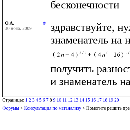
О.А.
#
здравствуйте, н
30 нояб. 2009
знаменатель на 
получить разност
и знаменатель н
Страницы:
1
2
3
4
5
6
7
8
9
10
11
12
13
14
15
16
17
18
19
20
Форумы
>
Консультация по матанализу
> Помогите решить пре