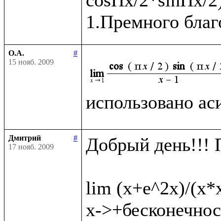
О.А.
#
15 нояб. 2009
использовано ас
Дмитрий
#
Добрый день!!! 
17 нояб. 2009
lim (x+e^2x)/(x*
x->+бесконечност