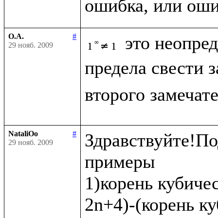
О.А.
#
это неопре
29 нояб. 2009
предела свести 
второго замечат
NataliOo
#
Здравствуйте!По
29 нояб. 2009
примеры 

1)корень кубичес
2n+4)-(корень ку