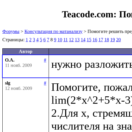
Teacode.com:
По
Форумы
>
Консультация по матанализу
> Помогите решить пре
Страницы:
1
2
3
4
5
6
7
8
9
10
11
12
13
14
15
16
17
18
19
20
Автор
О.А.
#
11 нояб. 2009
slg
#
Помогите, пожал
12 нояб. 2009
lim(2*x^2+5*x-3)
2.Для x, стремящ
числителя на зн