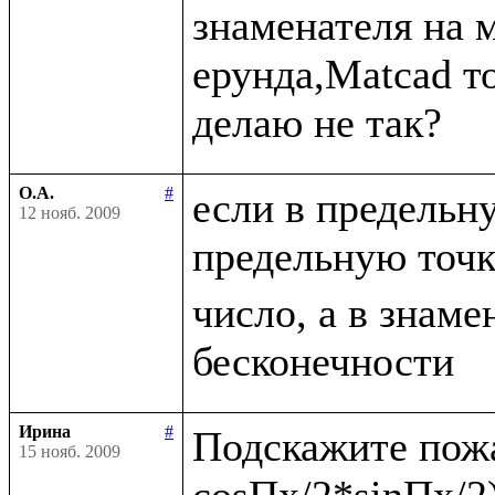
знаменателя на 
ерунда,Matcad то
О.А.
#
если в предельн
12 нояб. 2009
предельную точ
число, а в знаме
Ирина
#
Подскажите пожа
15 нояб. 2009
cosПx/2*sinПx/2)