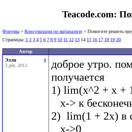
Teacode.com:
По
Форумы
>
Консультация по матанализу
> Помогите решить пре
Страницы:
1
2
3
4
5
6
7
8
9
10
11
12
13
14
15
16
17
18
19
20
Автор
Элли
#
доброе утро. по
3 дек. 2012
получается

1) lim(x^2 + x + 
   x-> к бесконечности

2)  lim(1 + 2x) в 
   x->0
