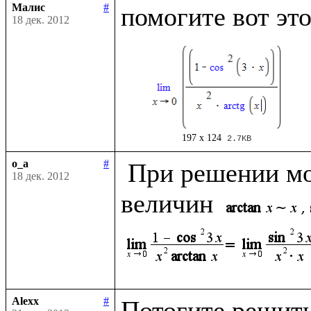
Малис
#
18 дек. 2012
197 x 124
2.7KB
o_a
#
 При решении можно использовать эквивалентность 
18 дек. 2012
величин 
Alexx
#
Потогите решить 