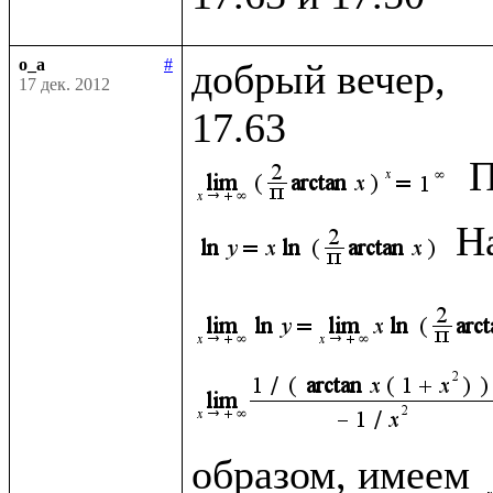
o_a
#
добрый вечер, 

17 дек. 2012
П
Н
образом, имеем 