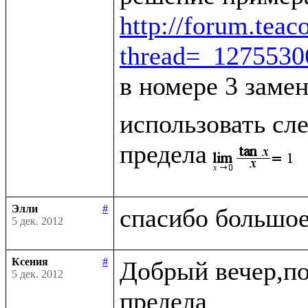
http://forum.tea
thread=_127553
в номере 3 заме
использовать сле
предела
Элли
#
5 дек. 2012
Ксения
#
Добрый вечер,по
5 дек. 2012
предела
