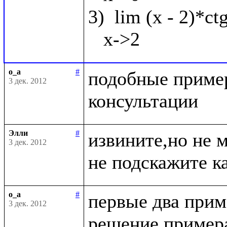
3)  lim (x - 2)*ct
o_a
#
подобные пример
3 дек. 2012
Элли
#
извините,но не 
3 дек. 2012
o_a
#
первые два приме
3 дек. 2012