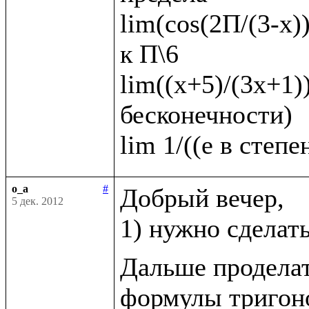
lim(cos(2П/(3-x))
к П\6   

lim((х+5)/(3х+1))
бесконечности)

o_a
#
Добрый вечер, 

5 дек. 2012
1) нужно сделат
Дальше проделат
формулы тригоно