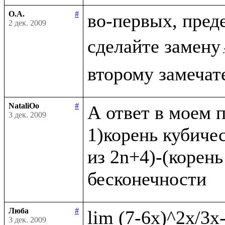
О.А.
#
во-первых, пред
2 дек. 2009
сделайте замену
NataliOo
#
А ответ в моем п
3 дек. 2009
1)корень кубичес
из 2n+4)-(корень
Люба
#
3 дек. 2009