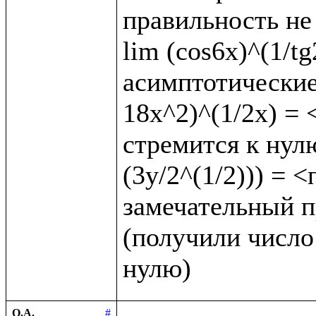
правильность не 
lim (cos6x)^(1/t
асимптотические 
18x^2)^(1/2x) = <
стремится к нулю
(3y/2^(1/2))) = 
замечательный пр
(получили число 
О.А.
#