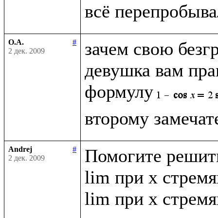
О.А.
#
зачем свою безг
2 дек. 2009
девушка вам прав
формулу
Andrej
#
Помогите решить
2 дек. 2009
lim при x стремящ