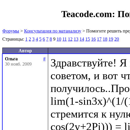
Teacode.com:
По
Форумы
>
Консультация по матанализу
> Помогите решить пре
Страницы:
1
2
3
4
5
6
7
8
9
10
11
12
13
14
15
16
17
18
19
20
Автор
Ольга
#
Здравствуйте! Я
30 нояб. 2009
советом, и вот чт
получилось..Про
lim(1-sin3x)^(1/(
стремится к нулю
cos(2y+2Pi))) = l