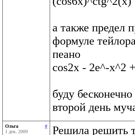
(cos6x)^ctg^2(x)

а также предел п
формуле тейлора
пеано

cos2x - 2e^-x^2 +
буду бесконечно 
Ольга
#
Решила решить т
1 дек. 2009