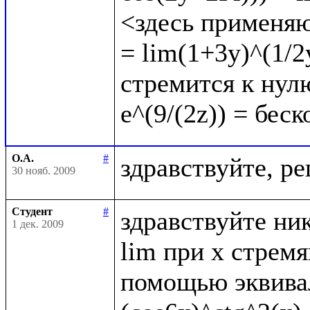
<здесь применяю
= lim(1+3y)^(1/2y
стремится к нулю
О.А.
#
30 нояб. 2009
Студент
#
здравствуйте ник
1 дек. 2009
lim при x стрем
помощью эквивал