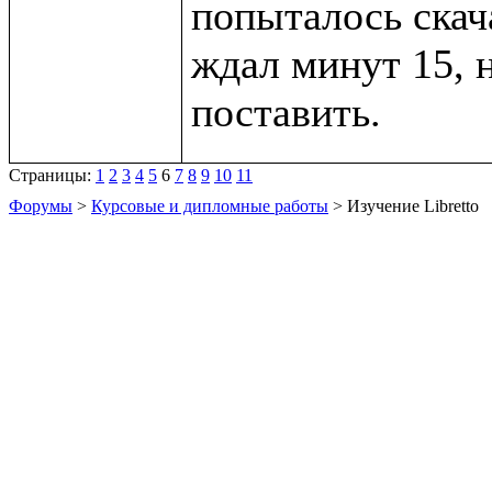
попыталось скача
ждал минут 15, 
Страницы:
1
2
3
4
5
6
7
8
9
10
11
Форумы
>
Курсовые и дипломные работы
> Изучение Libretto