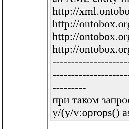
http://xml.ontobo
http://ontobox.org
http://ontobox.org
http://ontobox.org
--------------------
--------------------
---------

при таком запрос
y/(y/v:oprops() a