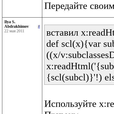
Ilya S.
Abdrakhimov
#
вставил x:readHt
22 мая 2011
def scl(x){var sub
((x/v:subclassesD
x:readHtml('{sub
Используйте x:re