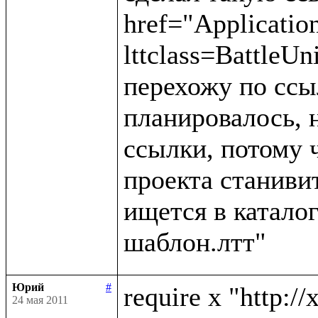
href="Applicatio
lttclass=BattleUn
перехожу по ссыл
планировалось, н
ссылки, потому 
проекта станивит
ищется в каталог
Юрий
#
require x "http://
24 мая 2011