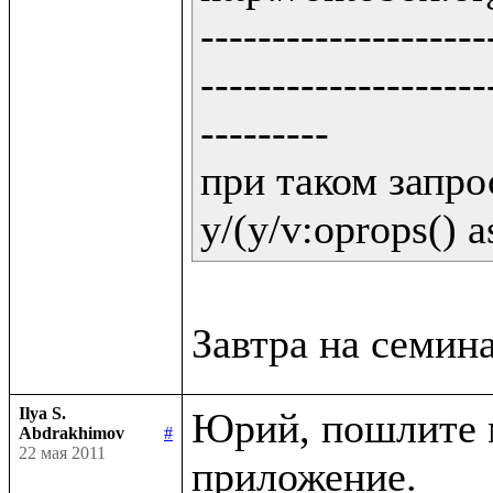
--------------------
--------------------
---------

при таком запрос
y/(y/v:oprops() a
Ilya S.
Юрий, пошлите м
Abdrakhimov
#
22 мая 2011
приложение.
