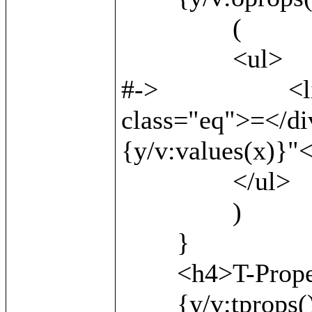
		(

		<ul>

#->			<li><b>{v:local()}</b> <div 
class="eq">=</di
{y/v:values(x)}"<
		</ul>

		)

	}

	<h4>T-Properties:</h4>

	{y/v:tprops() as x/
