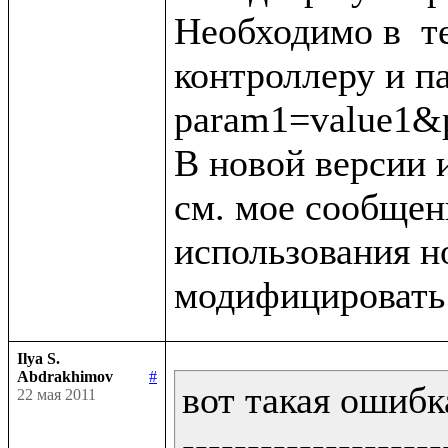
Необходимо в  тег
контроллеру и п
param1=value1&p
В новой версии 
см. мое сообщени
использования н
Ilya S.
Abdrakhimov
#
вот такая ошибка
22 мая 2011
--------------------