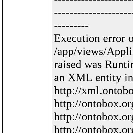
--------------------
---------

Execution error o
/app/views/Applic
raised was Runti
an XML entity in 
http://xml.ontobo
http://ontobox.org
http://ontobox.org
http://ontobox.org