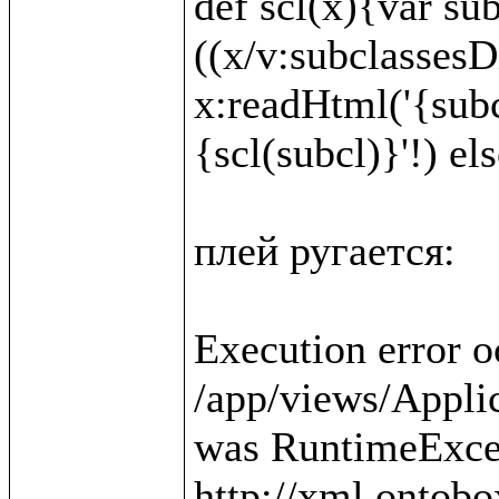
def scl(x){var sub
((x/v:subclassesDi
x:readHtml('{subc
{scl(subcl)}'!) else
плей ругается:

Execution error o
/app/views/Applica
was RuntimeExcep
http://xml.ontobo