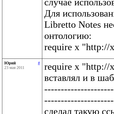
случае использов
Для использова
Libretto Notes н
онтологию:

Юрий
#
require x "http:/
23 мая 2011
вставлял и в шаб
---------------------
---------------------
сделал такую ссы