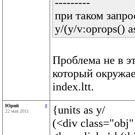
---------

при таком запрос
y/(y/v:oprops() a
Проблема не в эт
который окружает
Юрий
#
{units as y/	

22 мая 2011
(<div class="obj"