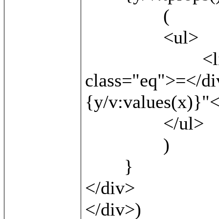
		(

		<ul>

			<li><b>{v:local()}</b> <div 
class="eq">=</di
{y/v:values(x)}"<
		</ul>

		)

	}

</div>		

</div>)
