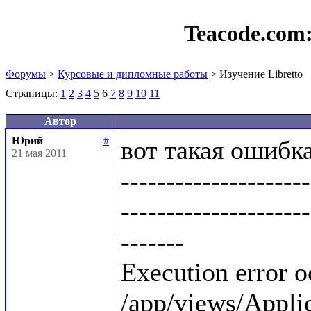
Teacode.com
Форумы
>
Курсовые и дипломные работы
> Изучение Libretto
Страницы:
1
2
3
4
5
6
7
8
9
10
11
Автор
Юрий
#
вот такая ошибка:
21 мая 2011
---------------------
---------------------
-------

Execution error o
/app/views/Applica