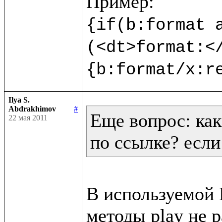
{if(b:format a
(<dt>format:<
{b:format/x:r
Ilya S.
Abdrakhimov
#
Еще вопрос: как
22 мая 2011
по ссылке? если
В используемой В
методы play не р