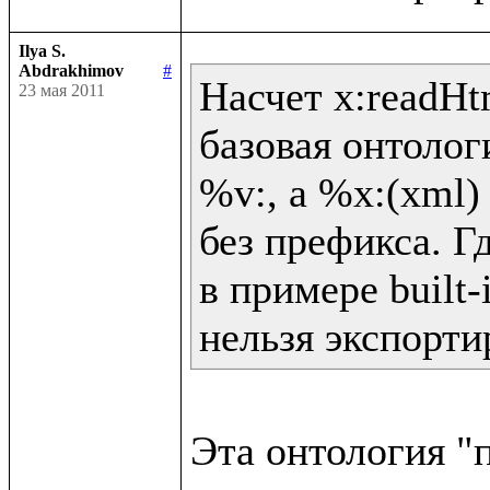
Ilya S.
Abdrakhimov
#
Насчет x:readHtm
23 мая 2011
базовая онтолог
%v:, а %x:(xml) 
без префикса. Гд
в примере built-
нельзя экспорти
Эта онтология "п