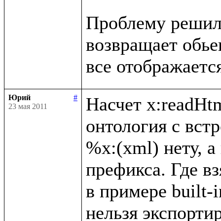
Проблему решил, 
возвращает обьект
Юрий
#
Насчет x:readHtm
23 мая 2011
онтология с вст
%x:(xml) нету, а
префикса. Где вз
в примере built-i