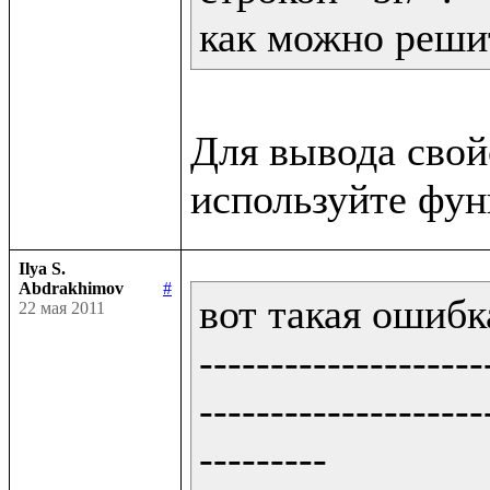
как можно решит
Для вывода сво
Ilya S.
Abdrakhimov
#
вот такая ошибка
22 мая 2011
--------------------
--------------------
---------
