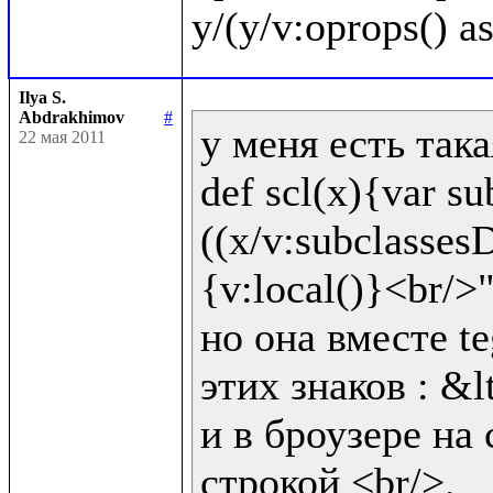
Ilya S.
Abdrakhimov
#
у меня есть така
22 мая 2011
def scl(x){var sub
((x/v:subclassesD
{v:local()}<br/>"!
но она вместе te
этих знаков : &lt
и в броузере на 
строкой <br/>.
