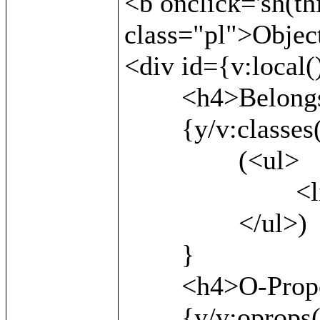
<b onclick='sh(th
class="pl">Object
<div id={v:local()
	<h4>Belongs to:</h4>

	{y/v:classes()/

		(<ul>

			<li>{v:local()}</li>

		</ul>)

	}

	<h4>O-Properties:</h4>

	{y/v:oprops() as x/
