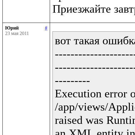
Юрий
#
23 мая 2011
вот такая ошибка
--------------------
--------------------
---------

Execution error o
/app/views/Applic
raised was Runti
an XML entity in 