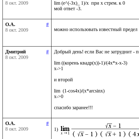
8 окт. 2009
lim (e^(-3x)_ 1)/x  при х стрем. к 0

О.А.
#
можно использовать известный предел
8 окт. 2009
Дмитрий
#
Добрый день! если Вас не затруднит - 
8 окт. 2009
lim ((корень квадр(x))-1)/(4x*x-x-3)

x->1

и второй

lim  (1-cos4x)/(x*arcsinx)

x->0

О.А.
#
8 окт. 2009
1)