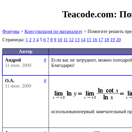
Teacode.com:
По
Форумы
>
Консультация по матанализу
> Помогите решить пре
Страницы:
1
2
3
4
5
6
7
8
9
10
11
12
13
14
15
16
17
18
19
20
Автор
Андрей
#
Если вас не затруднит, можно поподробн
11 июн. 2009
О.А.
#
11 июн. 2009
использованипервый замечательный пр