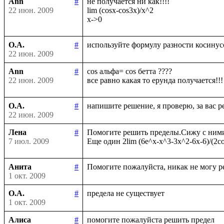
Ann
#
не получается ни как!!!!

22 июн. 2009
lim (cosx-cos3x)/x^2

О.А.
#
22 июн. 2009
Ann
#
cos альфа= cos бетта ????

22 июн. 2009
О.А.
#
22 июн. 2009
Лена
#
Помогите решить пределы.Сижу с ними у
7 июл. 2009
Анита
#
1 окт. 2009
О.А.
#
1 окт. 2009
Алиса
#
помогите пожалуйста решить предел
