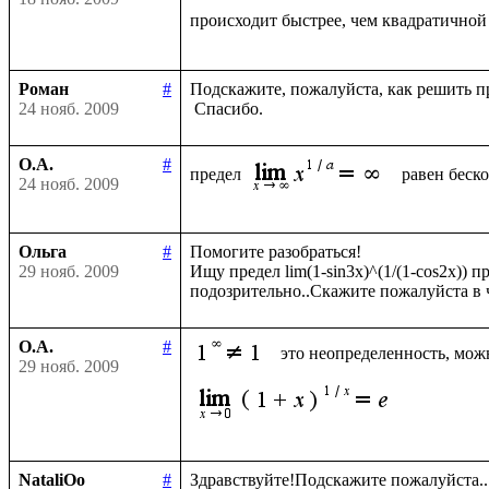
происходит быстрее, чем квадратичной
Роман
#
Подскажите, пожалуйста, как решить пре
24 нояб. 2009
О.А.
#
предел 
равен беско
24 нояб. 2009
Ольга
#
Помогите разобраться!

29 нояб. 2009
Ищу предел lim(1-sin3x)^(1/(1-cos2x))
О.А.
#
это неопределенность, мож
29 нояб. 2009
NataliOo
#
Здравствуйте!Подскажите пожалуйста..