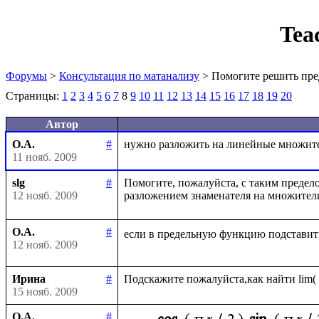
Tea
Форумы
>
Консультация по матанализу
> Помогите решить пре
Страницы:
1
2
3
4
5
6
7
8
9
10
11
12
13
14
15
16
17
18
19
20
Автор
О.А.
#
11 нояб. 2009
slg
#
Помогите, пожалуйста, с таким пределом
12 нояб. 2009
О.А.
#
если в предельную функцию подставит
12 нояб. 2009
Ирина
#
15 нояб. 2009
О.А.
#