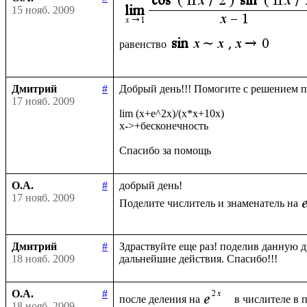
15 нояб. 2009
равенство
Дмитрий
#
Добрый день!!! Помогите с решением п
17 нояб. 2009
lim (x+e^2x)/(x*x+10x)

x->+бесконечность

О.А.
#
добрый день!

17 нояб. 2009
Поделите числитель и знаменатель на
Дмитрий
#
Здраствуйте еще раз! поделив данную др
18 нояб. 2009
О.А.
#
после деления на
 в числителе в 
18 нояб. 2009