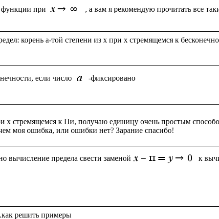
 функции при 
дел: корень a-той степени из x при x стремящемся к бесконечнос
нечности, если число 
 при x стремящемся к Пи, получаю единицу очень простым способом
но вычисление предела свести заменой
к выч
.как решить примеры 
