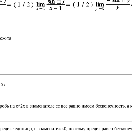
ож-та

обь на e^2x в знаменателе ее все равно имеем бесконечность, а 
пределе единица, в знаменателе-0, поэтому предел равен бесконечн