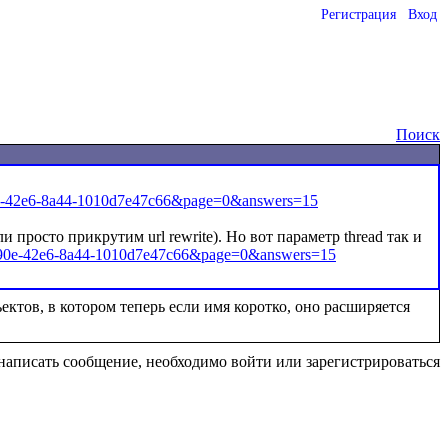
Регистрация
Вход
Поиск
90e-42e6-8a44-1010d7e47c66&page=0&answers=15
 просто прикрутим url rewrite). Но вот параметр thread так и 
43-f90e-42e6-8a44-1010d7e47c66&page=0&answers=15
написать сообщение, необходимо войти или зарегистрироваться