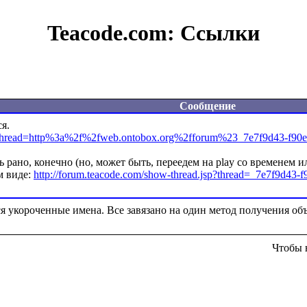
Teacode.com:
Ссылки
Сообщение
jsp?thread=http%3a%2f%2fweb.ontobox.org%2fforum%23_7e7f9d43-f
ь рано, конечно (но, может быть, переедем на play со временем или
 виде: 
http://forum.teacode.com/show-thread.jsp?thread=_7e7f9d
Чтобы 