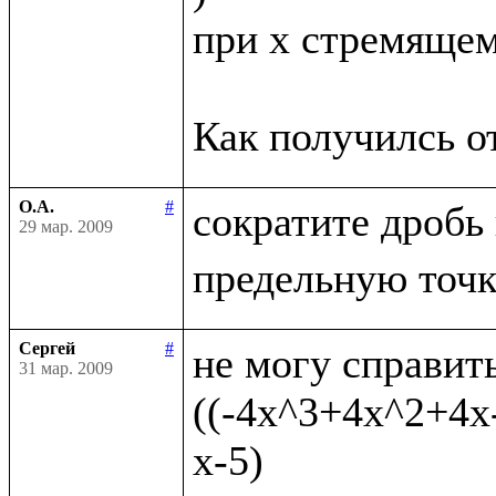
при x стремящемс
О.А.
#
сократите дробь
29 мар. 2009
Сергей
#
не могу справить
31 мар. 2009
((-4x^3+4x^2+4x