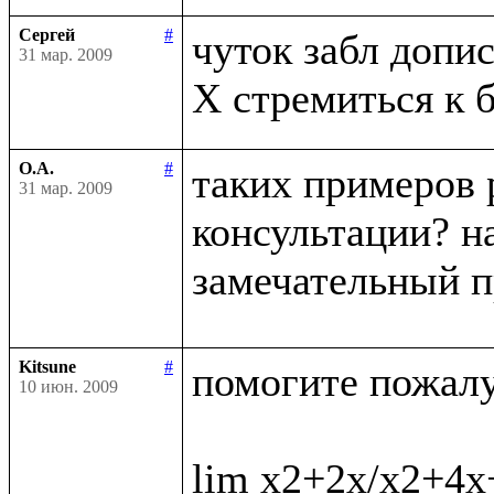
Сергей
#
чуток забл дописа
31 мар. 2009
О.А.
#
таких примеров 
31 мар. 2009
консультации? на
замечательный п
Kitsune
#
помогите пожалус
10 июн. 2009
lim x2+2x/x2+4x+