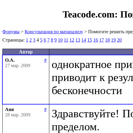
Teacode.com:
По
Форумы
>
Консультация по матанализу
> Помогите решить пре
Страницы:
1
2
3
4
5
6
7
8
9
10
11
12
13
14
15
16
17
18
19
20
Автор
О.А.
#
однократное при
27 мар. 2009
приводит к резул
Аня
#
Здравствуйте! П
28 мар. 2009
пределом.
