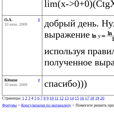
О.А.
#
добрый день. Ну
10 июн. 2009
выражение
используя прави
полученное выра
Kitsune
#
10 июн. 2009
Страницы:
1
2
3
4
5
6
7
8
9
10
11
12
13
14
15
16
17
18
19
20
Форумы
>
Консультация по матанализу
> Помогите решить пре