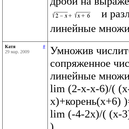
дроби на выраже
  и раз
Катя
#
Умножив числите
29 мар. 2009
сопряженное чис
линейные множит
lim (2-x-x-6)/( (
x)+корень(x+6) )=
lim (-4-2x)/( (x-
)
