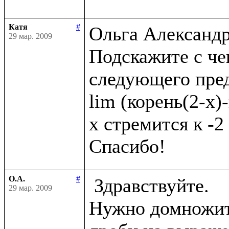
Катя
#
Ольга Александро
29 мар. 2009
Подскажите с че
следующего пред
lim (корень(2-x)-
x стремится к -2

О.А.
#
 Здравствуйте.

29 мар. 2009
Нужно домножить