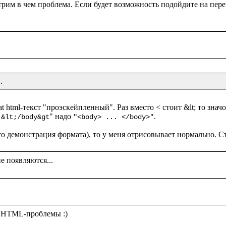
.
t html-текст "проэскейпленный". Раз вместо < стоит &lt; то значо
" надо 
.

 &lt;/body&gt
"<body> ... </body>"