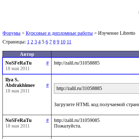
Форумы
>
Курсовые и дипломные работы
> Изучение Libretto
Страницы:
1
2
3
4
5
6
7
8
9
10
11
Автор
NoSFeRaTu
#
18 мая 2011
Ilya S.
Abdrakhimov
#
http://zalil.ru/31058885
18 мая 2011
NoSFeRaTu
#
http://zalil.ru/31059085

18 мая 2011