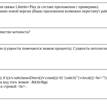
 для связки Libretto+Play (в составе приложения с примерами).

честве котнекста?

и (сущности помечаются знаком процента). Сущность онтологи
; if ((x/v:subclassesDirect()/v:count())>0) '{subcl/("{v:local()}<br/>"!)}{
 код этих знаков : &lt;br/&gt;

и строкой <br/>.
