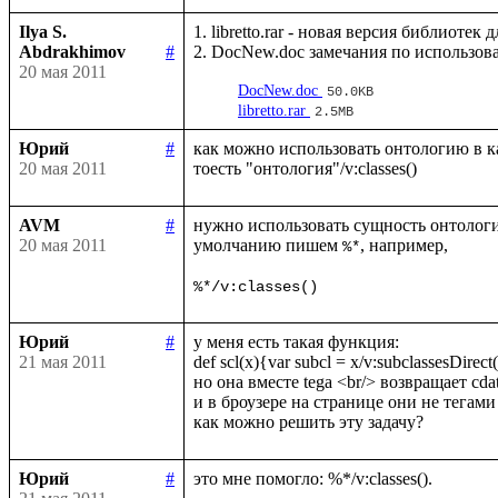
Ilya S.
1. libretto.rar - новая версия библиотек
Abdrakhimov
#
20 мая 2011
DocNew.doc
50.0KB
libretto.rar
2.5MB
Юрий
#
как можно использовать онтологию в ка
20 мая 2011
AVM
#
нужно использовать сущность онтологи
20 мая 2011
умолчанию пишем 
, например, 

%*
%*/v:classes()
Юрий
#
у меня есть такая функция:

21 мая 2011
def scl(x){var subcl = x/v:subclassesDirect()
но она вместе tega <br/> возвращает сdata
и в броузере на странице они не тегами 
Юрий
#