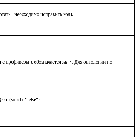
и с префиксом 
 обозначается 
. Для онтологии по 
a
%a:*
scl(subcl)}'! else''}
