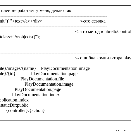
плей не работает у меня, делаю так:

-------------------------------------------------------------------------

">text</a></div>                                <-это ссылка

-------------------------------------------------------------------------

                                                          <- это метод в librettoControl
-------------------------------------------------------------------------

                                                      <- ошибка компилятора play
le}/images/{name}    PlayDocumentation.image 

/{id}             PlayDocumentation.page 

              PlayDocumentation.file 

                PlayDocumentation.image 

             PlayDocumentation.page 

            PlayDocumentation.index 

   Application.index 

    staticDir:public 
