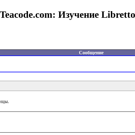
Teacode.com:
Изучение Librett
Сообщение