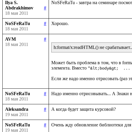
Ilya S.
Abdrakhimov
#
18 мая 2011
NoSFeRaTu
#
18 мая 2011
AVM
#
18 мая 2011
h:format/x:readHTML() не срабатывает..
Может быть проблема в том, что в forma
элемента. Вместо 
"&lt;body&gt;  ...
NoSFeRaTu
#
18 мая 2011
Aleksandra
#
19 мая 2011
NoSFeRaTu
#
19 мая 2011