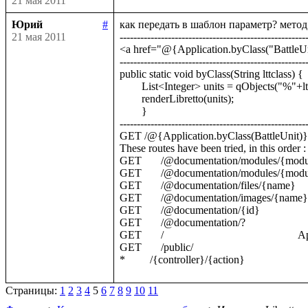
21 мая 2011
Юрий
#
как передать в шаблон параметр? метод 
21 мая 2011
-------------------------------------------------------
<a href="@{Application.byClass("BattleUnit")}
-------------------------------------------------------
public static void byClass(String lttclass) {        
	List<Integer> units = qObjects("%"+lttclass+"/v:objects()");

	renderLibretto(units);

	}

-------------------------------------------------------
GET /@{Application.byClass(BattleUnit)}          
These routes have been tried, in this order :

GET       /@documentation/modules/{modu
GET       /@documentation/modules/{module}
GET       /@documentation/files/{name}        
GET       /@documentation/images/{name}     
GET       /@documentation/{id}                 
GET       /@documentation/?                     
GET       /                                              
GET       /public/                                      
Страницы:
1
2
3
4
5
6
7
8
9
10
11