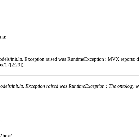
а: 

models/init.ltt. Exception raised was RuntimeException : MVX reports
dels/init.ltt. Exception raised was RuntimeException : The ontology wit
;
2box