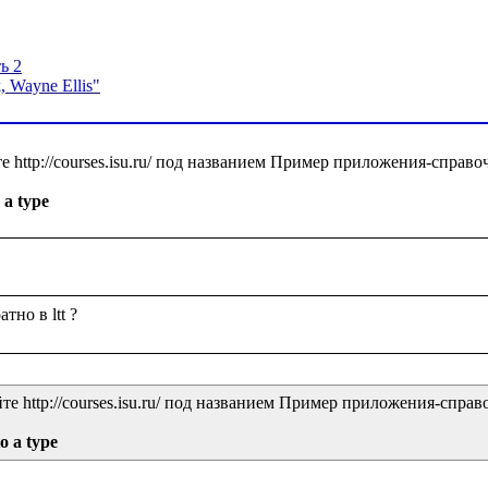
ь 2
, Wayne Ellis"
http://courses.isu.ru/ под названием Пример приложения-справоч
 a type
 http://courses.isu.ru/ под названием Пример приложения-справо
o a type