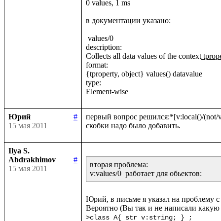
0 values, 1 ms

в документации указано:

 values/0

description:

Collects all data values of the context
 tprop
format:

{tproperty, object} values() datavalue

type:

Юрий
#
первый вопрос решился:*[v:local()/(not/v:
15 мая 2011
Ilya S.
Abdrakhimov
#
вторая проблема:

15 мая 2011
Юрий, в письме я указал на проблему с 
>class A{ str v:string; } ;
