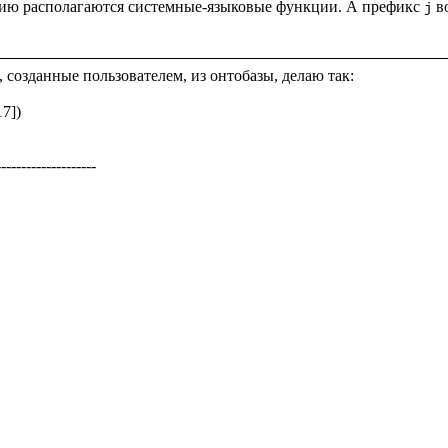
анию располагаются системные-языковые функции. А префикс 
 в
j
 созданные пользователем, из онтобазы, делаю так: 

7])

-------------------
