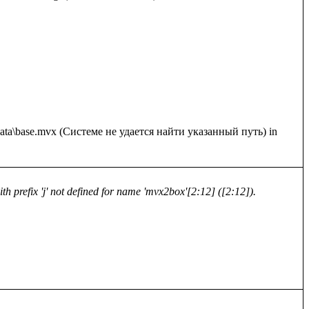
: data\base.mvx (Системе не удается найти указанный путь) in 
h prefix 'j' not defined for name 'mvx2box'[2:12] ([2:12]).