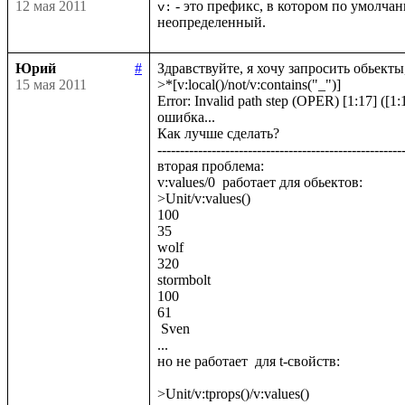
12 мая 2011
 - это префикс, в котором по умолч
v:
неопределенный.
Юрий
#
Здравствуйте, я хочу запросить обьекты,
15 мая 2011
>*[v:local()/not/v:contains("_")]

Error: Invalid path step (OPER) [1:17] ([1:1
ошибка...

Как лучше сделать? 

-------------------------------------------------------
вторая проблема:

v:values/0  работает для обьектов:

>Unit/v:values()

100

35

wolf

320

stormbolt

100

61

 Sven

...

но не работает  для t-свойств:

>Unit/v:tprops()/v:values()
