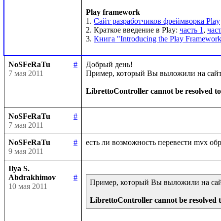
Play framework
1. 
Сайт разработчиков фреймворка Play
2. Краткое введение в Play: 
часть 1
, 
част
3. 
Книга "Introducing the Play Framework
NoSFeRaTu
#
Добрый день!

7 мая 2011
Пример, который Вы выложили на сайте 
LibrettoController cannot be resolved to
NoSFeRaTu
#
7 мая 2011
NoSFeRaTu
#
9 мая 2011
Ilya S.
Abdrakhimov
#
Пример, который Вы выложили на сайте
10 мая 2011
LibrettoController cannot be resolved t