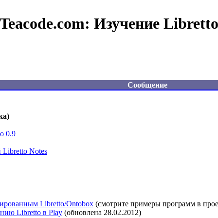
Teacode.com:
Изучение Librett
Сообщение
ка)
o 0.9
Libretto Notes
рированным Libretto/Ontobox
 (смотрите примеры программ в проект
ию Libretto в Play
 (обновлена 28.02.2012)
