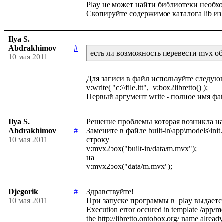
Play не может найти библиотеки необход
Ilya S.
Abdrakhimov
#
есть ли возможность перевести mvx обр
10 мая 2011
Для записи в файл используйте следую
v:write( "c:\\file.ltt",  v:box2libretto() );

Ilya S.
Решение проблемы которая возникла на
Abdrakhimov
#
Замените в файле built-in\app\models\init.lt
10 мая 2011
строку 

v:mvx2box("built-in/data/m.mvx");

на 

Djegorik
#
Здравствуйте!

10 мая 2011
При запуске программы в  play выдаетс
Execution error occured in template /app/m
the http://libretto.ontobox.org/ name already