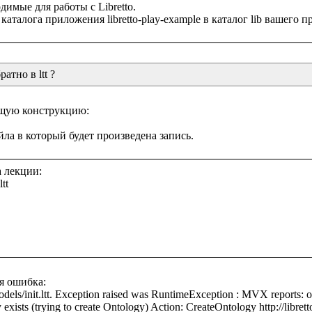
имые для работы с Libretto.

атно в ltt ?
щую конструкцию:

 лекции:

t

я ошибка:

odels/init.ltt. Exception raised was RuntimeException : MVX reports: 
 exists (trying to create Ontology) Action: CreateOntology http://librett