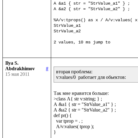
A &a1 { str = "StrValue_a1" } ;

A &a2 { str = "StrValue_a2" } ;

%A/v:tprops() as x / A/v:values( x 
StrValue_a1

StrValue_a2

Ilya S.
Abdrakhimov
#
вторая проблема:

15 мая 2011
v:values/0  работает для обьектов:
Так мне нравится больше:

>class A{ str v:string; } ;

A &a1 { str = "StrValue_a1" } ;

A &a2 { str = "StrValue_a2" } ;

def pr() {

  var tprop = . ;

  A/v:values( tprop );

}
