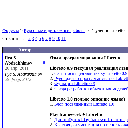
Форумы
>
Курсовые и дипломные работы
> Изучение Libretto
Страницы:
1
2
3
4
5
6
7
8
9
10
11
Автор
Ilya S.
Язык программирования Libretto
Abdrakhimov
#
20 апр. 2011
Libretto 0.9 (текущая реализация язы
1. 
Сайт посвященный языку Libretto 0.9
Ilya S. Abdrakhimov
2. 
Руководство программиста по  Librett
29 февр. 2012
3. 
Функции Libretto 0.9
4. 
Среда разработки объектных моделей 
Libretto 1.0 (только описание языка)
1. 
Блог посвященный Libretto 1.0
Play framework + Libretto
1. 
Дистрибутив Play framework c интег
2. 
Краткая документация по использован