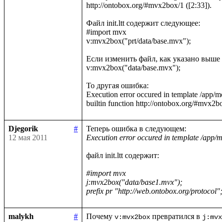
http://ontobox.org/#mvx2box/1 ([2:33]).

Файл init.ltt содержит следующее:

#import mvx

v:mvx2box("prt/data/base.mvx");

Если изменить файл, как указано выше н
v:mvx2box("data/base.mvx");

То другая ошибка:

Execution error occured in template /app/
Djegorik
#
12 мая 2011
Execution error occured in template /app/mo
файл init.ltt содержит:

#import mvx

j:mvx2box("data/base1.mvx");

prefix pr "http://web.ontobox.org/protocol"
malykh
#
Почему 
 превратился в 
v:mvx2box
j:mvx