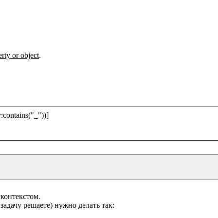
erty or object
.

contains("_"))]

контекстом.
