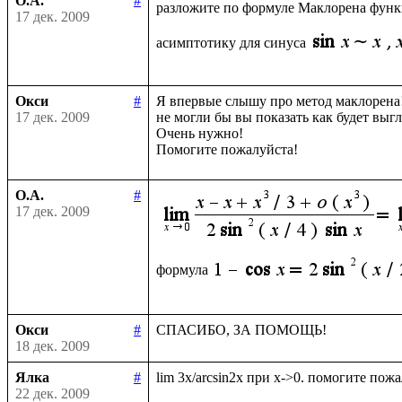
О.А.
#
разложите по формуле Маклорена фун
17 дек. 2009
асимптотику для синуса
Окси
#
Я впервые слышу про метод маклорена!
17 дек. 2009
не могли бы вы показать как будет выгл
Очень нужно!

О.А.
#
17 дек. 2009
формула
Окси
#
18 дек. 2009
Ялка
#
22 дек. 2009