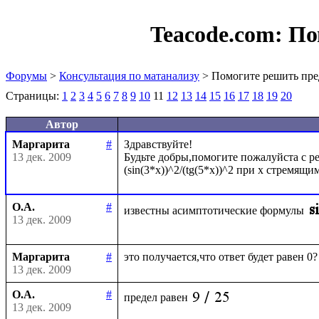
Teacode.com:
По
Форумы
>
Консультация по матанализу
> Помогите решить пре
Страницы:
1
2
3
4
5
6
7
8
9
10
11
12
13
14
15
16
17
18
19
20
Автор
Маргарита
#
Здравствуйте!

13 дек. 2009
Будьте добры,помогите пожалуйста с ре
О.А.
#
известны асимптотические формулы
13 дек. 2009
Маргарита
#
13 дек. 2009
О.А.
#
предел равен
13 дек. 2009