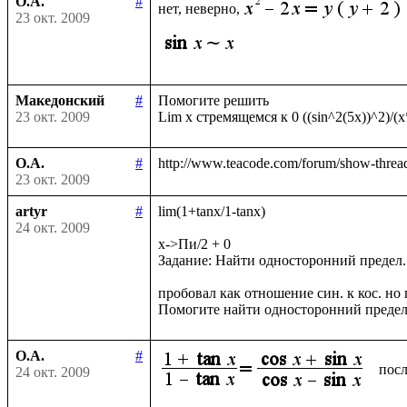
О.А.
#
нет, неверно,
23 окт. 2009
Македонский
#
Помогите решить

23 окт. 2009
О.А.
#
23 окт. 2009
artyr
#
lim(1+tanx/1-tanx)

24 окт. 2009
x->Пи/2 + 0

Задание: Найти односторонний предел.

пробовал как отношение син. к кос. но п
О.А.
#
посл
24 окт. 2009