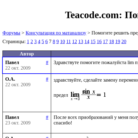
Teacode.com:
По
Форумы
>
Консультация по матанализу
> Помогите решить пре
Страницы:
1
2
3
4
5
6
7
8
9
10
11
12
13
14
15
16
17
18
19
20
Автор
Павел
#
22 окт. 2009
О.А.
#
здравствуйте, сделайте замену перемен
22 окт. 2009
предел
Павел
#
После всех приобразований у меня получ
23 окт. 2009