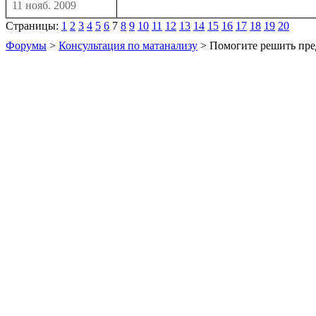
11 нояб. 2009
Страницы:
1
2
3
4
5
6
7
8
9
10
11
12
13
14
15
16
17
18
19
20
Форумы
>
Консультация по матанализу
> Помогите решить пре